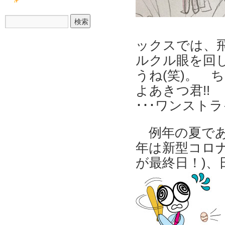
ックスでは、
ルクル眼を回
うね(笑)。 
よあきつ君!!
･･･ワンストラ
例年の夏で
年は新型コロ
が最終日！)