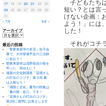
子どもたち
17
18
19
20
21
22
23
短い？とは言
24
25
26
27
28
29
30
けない企画：
31
« 7月
9月 »
よう！」には
した！
アーカイブ
それがコチ
最近の投稿
「聖衆来迎寺の名宝」虫干会
展で、大河登場予定の三法師
に会おう！
聖衆来迎寺は浅野長吉の母を
弔った 何ゆえに？
滋賀の文化財講座『花湖さん
の打出のコヅチ』第３回 書
は人格なり！
『湖国と文化』夏号の特集は
「書の国・近江」です！
『花湖さんの打出のコヅチ』
第2回ご質問にお答えします