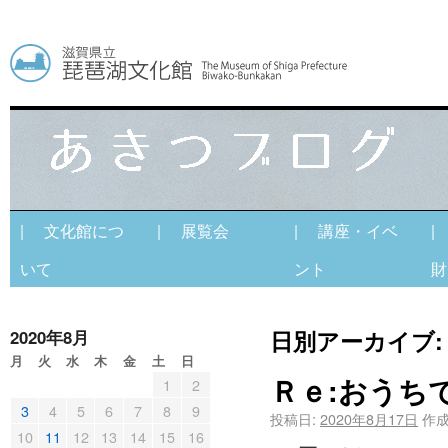
| 文化館につ
| 展覧会
| 講座・イベ
|
いて
ント
財
日別アーカイブ
2020年8月
月
火
水
木
金
土
日
Ｒｅ:おうち
1
2
3
4
5
6
7
8
9
投稿日:
2020年8月17日
作成
10
11
12
13
14
15
16