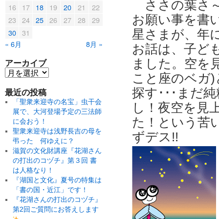
ささの葉さ
16
17
18
19
20
21
22
お願い事を書い
23
24
25
26
27
28
29
星さまが、年
30
31
« 6月
8月 »
お話は、子ど
ました。空を
アーカイブ
こと座のベガ)
探す･･･まだ
最近の投稿
「聖衆来迎寺の名宝」虫干会
し！夜空を見
展で、大河登場予定の三法師
た！という苦
に会おう！
聖衆来迎寺は浅野長吉の母を
ずデス!!
弔った 何ゆえに？
滋賀の文化財講座『花湖さん
の打出のコヅチ』第３回 書
は人格なり！
『湖国と文化』夏号の特集は
「書の国・近江」です！
『花湖さんの打出のコヅチ』
第2回ご質問にお答えします