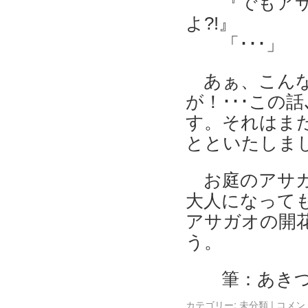
『でもア
よ?!』
「･･･」
あぁ、こん
が！･･･この
す。それはま
とといたしまし
お庭のアサ
大人になっても
アサガオの開
う。
筆：あき
カテゴリー:
未分類
|
コメン