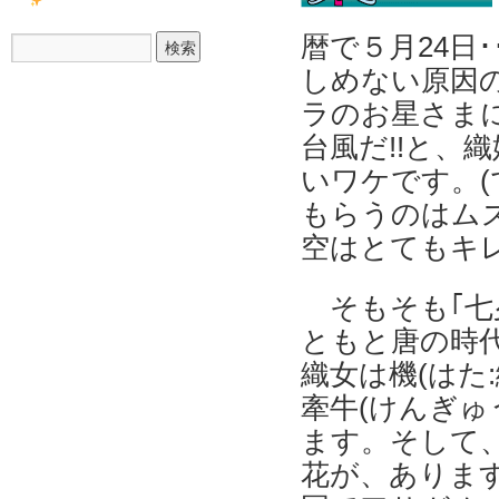
暦で５月24日
しめない原因
ラのお星さま
台風だ!!と、
いワケです。
もらうのはムズ
空はとてもキレ
そもそも｢
ともと唐の時
織女は機(はた
牽牛(けんぎゅ
ます。そして
花が、ありま