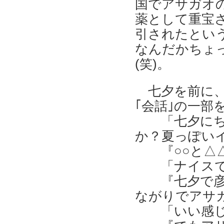
国でアサガオの
薬として重宝
引されたとい
なんだかちょ
(笑)。
七夕を前に
｢会話｣の一部
「七夕に
か？夏っぽい
『○○と△
「ナイス
『七夕で
ながりでアサ
「いい感