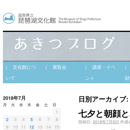
| 文化館につ
| 展覧会
| 講座・イベ
|
いて
ント
財
日別アーカイブ
2018年7月
月
火
水
木
金
土
日
七夕と朝顔と
1
2
3
4
5
6
7
8
投稿日:
2018年7月5日
作成
9
10
11
12
13
14
15