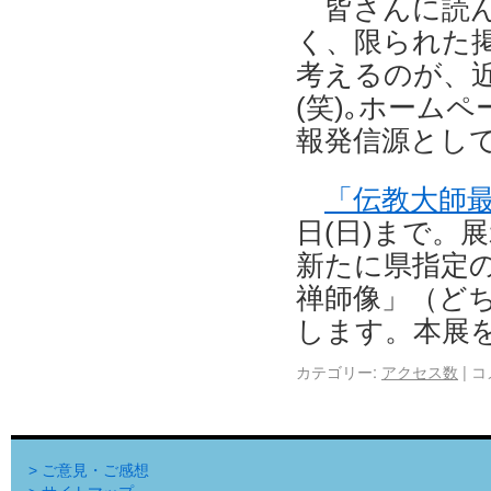
皆さんに読
く、限られた
考えるのが、
(笑)｡ホーム
報発信源とし
「伝教大師
日(日)まで。
新たに県指定
禅師像」（ど
します。本展
カテゴリー:
アクセス数
|
コ
> ご意見・ご感想