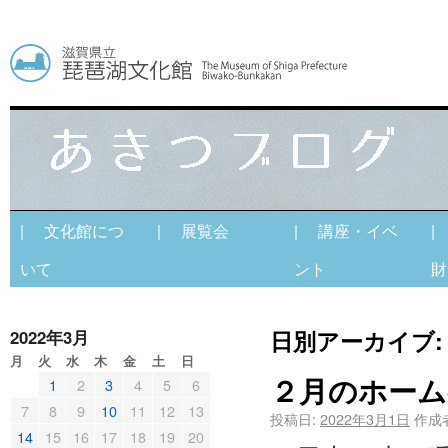
| 文化館につ
| 展覧会
| 講座・イベ
|
いて
ント
財
日別アーカイブ
2022年3月
月
火
水
木
金
土
日
２月のホーム
1
2
3
4
5
6
7
8
9
10
11
12
13
投稿日:
2022年3月1日
作成
14
15
16
17
18
19
20