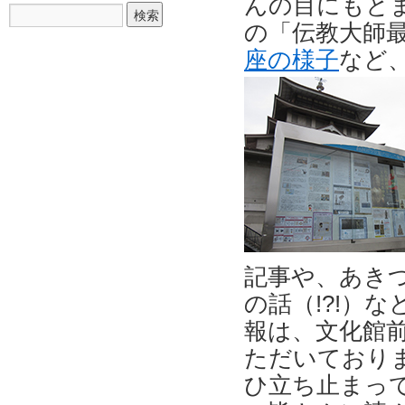
んの目にもと
の「伝教大師
座の様子
など
記事や、あき
の話（!?!）
報は、文化館
ただいており
ひ立ち止まっ