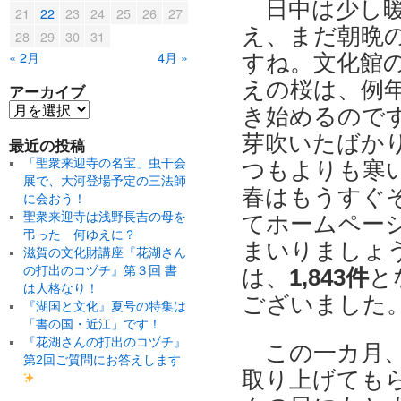
日中は少し
21
22
23
24
25
26
27
え、まだ朝晩
28
29
30
31
« 2月
4月 »
すね。文化館
えの桜は、例
アーカイブ
き始めるので
芽吹いたばか
最近の投稿
「聖衆来迎寺の名宝」虫干会
つもよりも寒
展で、大河登場予定の三法師
春はもうすぐ
に会おう！
聖衆来迎寺は浅野長吉の母を
てホームペー
弔った 何ゆえに？
まいりましょ
滋賀の文化財講座『花湖さん
の打出のコヅチ』第３回 書
は、
1,843件
と
は人格なり！
ございました
『湖国と文化』夏号の特集は
「書の国・近江」です！
『花湖さんの打出のコヅチ』
この一カ月
第2回ご質問にお答えします
取り上げても