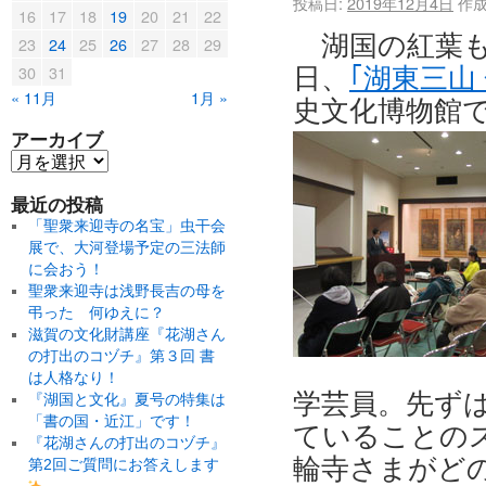
投稿日:
2019年12月4日
作成
16
17
18
19
20
21
22
湖国の紅葉
23
24
25
26
27
28
29
30
31
日、
｢湖東三山
« 11月
1月 »
史文化博物館
アーカイブ
最近の投稿
「聖衆来迎寺の名宝」虫干会
展で、大河登場予定の三法師
に会おう！
聖衆来迎寺は浅野長吉の母を
弔った 何ゆえに？
滋賀の文化財講座『花湖さん
の打出のコヅチ』第３回 書
は人格なり！
学芸員。先ず
『湖国と文化』夏号の特集は
「書の国・近江」です！
ていることの
『花湖さんの打出のコヅチ』
輪寺さまがど
第2回ご質問にお答えします