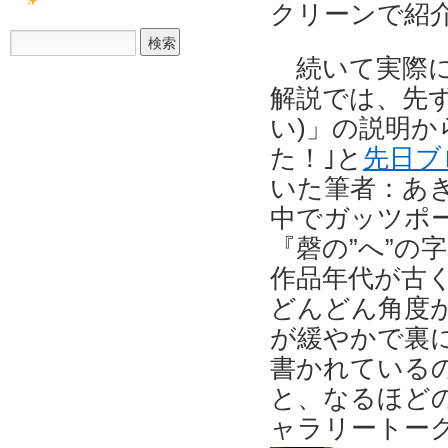
クリーンで紹
続いて実際
解説では、先ず
い)」の説明から
た！｣と
先日ブ
いた筆者：あ
中でガッツポー
『磬の”へ”の
作品年代が古
どんどん角度
が緩やかで裏に
書かれている
と、なるほどの
ャラリートー