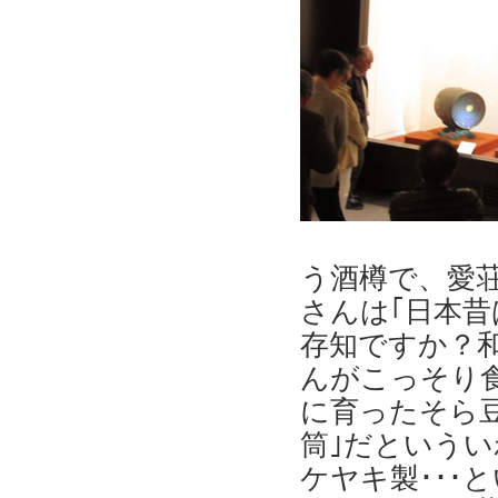
う酒樽で、愛
さんは｢日本昔
存知ですか？
んがこっそり
に育ったそら
筒｣だという
ケヤキ製･･･