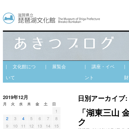
| 文化館につ
| 展覧会
| 講座・イベ
|
いて
ント
財
日別アーカイブ
2019年12月
月
火
水
木
金
土
日
「湖東三山 
1
2
3
4
5
6
7
8
ク
9
10
11
12
13
14
15