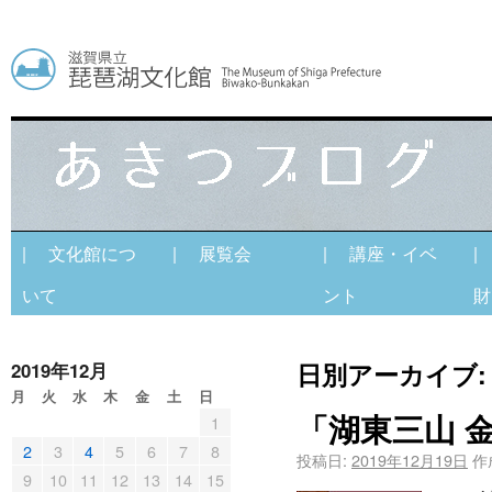
| 文化館につ
| 展覧会
| 講座・イベ
|
いて
ント
財
日別アーカイブ
2019年12月
月
火
水
木
金
土
日
「湖東三山 
1
2
3
4
5
6
7
8
投稿日:
2019年12月19日
作
9
10
11
12
13
14
15