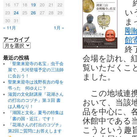
16
17
18
19
20
21
22
い
23
24
25
26
27
28
29
30
31
ま
« 11月
1月 »
剛
アーカイブ
館
終
最近の投稿
会場を訪れ、
「聖衆来迎寺の名宝」虫干会
覧いただくこ
展で、大河登場予定の三法師
ました。
に会おう！
聖衆来迎寺は浅野長吉の母を
弔った 何ゆえに？
この地域連
滋賀の文化財講座『花湖さん
の打出のコヅチ』第３回 書
おいて、当該
は人格なり！
品を中心に、
『湖国と文化』夏号の特集は
「書の国・近江」です！
休館中である
『花湖さんの打出のコヅチ』
こうという趣
第2回ご質問にお答えします