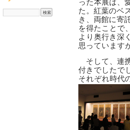
った本展は、
た。紅葉のベ
き、両館に寄
を得たことで
より奥行き深
思っています
そして、連
付きでしたで
それぞれ時代