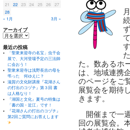
21
22
23
24
25
26
27
28
« 1月
3月 »
アーカイブ
最近の投稿
「聖衆来迎寺の名宝」虫干会
展で、大河登場予定の三法師
た。数あるホ
に会おう！
聖衆来迎寺は浅野長吉の母を
は、地域連携
弔った 何ゆえに？
のページをご
滋賀の文化財講座『花湖さん
の打出のコヅチ』第３回 書
展覧会を期待
は人格なり！
きます。
『湖国と文化』夏号の特集は
「書の国・近江」です！
『花湖さんの打出のコヅチ』
開催まで一週
第2回ご質問にお答えします
回の展覧会。