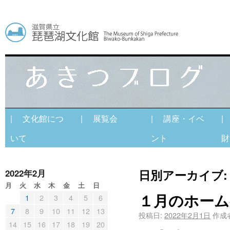
| 文化館につ
| 展覧会
| 講座・イベ
|
いて
ント
財
日別アーカイブ
2022年2月
月
火
水
木
金
土
日
１月のホーム
1
2
3
4
5
6
7
8
9
10
11
12
13
投稿日:
2022年2月1日
作成
14
15
16
17
18
19
20