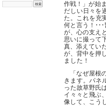
作戦！」が始
だしい日々を
た。これを充
何と言う！･･
が、心の支え
思いに撮って
真、添えてい
が、背中を押
ました！
「なぜ屋根の
きます。パネ
った故草野氏
イ々々と飛ぶ
像して、こう