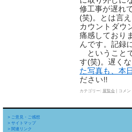
に取り外しに
修工事が遅れ
(笑)。とは言
カウントダウン
痛感しており
んです。記録
ということで
す(笑)。遅く
た写真も、本
ださい!!
カテゴリー:
展覧会
|
コメン
> ご意見・ご感想
> サイトマップ
> 関連リンク