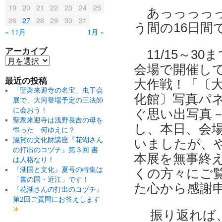
19
20
21
22
23
24
25
あっっっっっ
26
27
28
29
30
31
う間の16日間
« 11月
1月 »
アーカイブ
11/15～3
会場で開催し
最近の投稿
大作戦！「〔
「聖衆来迎寺の名宝」虫干会
化館〕写真パ
展で、大河登場予定の三法師
に会おう！
ぐ思い出写真
聖衆来迎寺は浅野長吉の母を
し、本日、会
弔った 何ゆえに？
滋賀の文化財講座『花湖さん
いましたが、や
の打出のコヅチ』第３回 書
本展を無事終え
は人格なり！
『湖国と文化』夏号の特集は
くの方々にご
「書の国・近江」です！
た心から感謝
『花湖さんの打出のコヅチ』
第2回ご質問にお答えします
振り返れば、