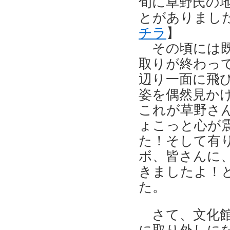
旬に草野氏の
とがありまし
チラ
】
その頃には既
取りが終わっ
辺り一面に飛
姿を偶然見か
これが草野さ
ょこっと心が
た！そして有
ボ、皆さんに、
きましたよ！
た。
さて、文化館