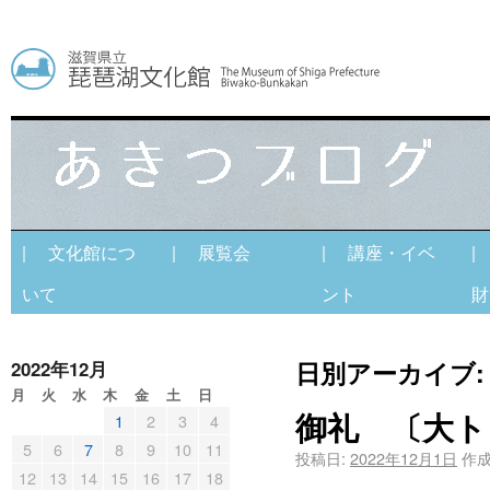
| 文化館につ
| 展覧会
| 講座・イベ
|
いて
ント
財
日別アーカイブ
2022年12月
月
火
水
木
金
土
日
御礼 〔大ト
1
2
3
4
5
6
7
8
9
10
11
投稿日:
2022年12月1日
作成
12
13
14
15
16
17
18