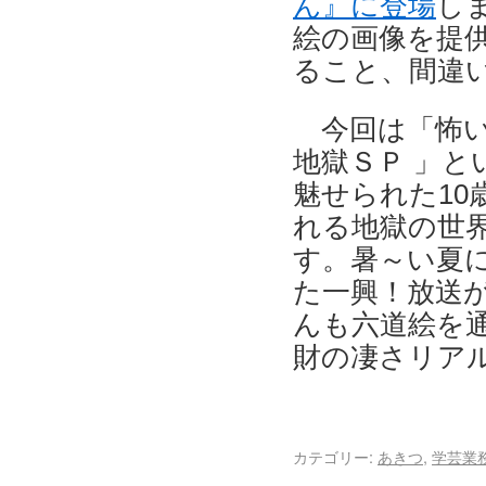
ん』に登場
し
絵の画像を提
ること、間違
今回は「怖い
地獄ＳＰ 」と
魅せられた10
れる地獄の世
す。暑～い夏に
た一興！放送
んも六道絵を
財の凄さリア
カテゴリー:
あきつ
,
学芸業