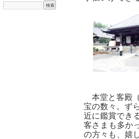
本堂と客殿（
宝の数々。ず
近に鑑賞でき
客さまも多か
の方々も、嬉