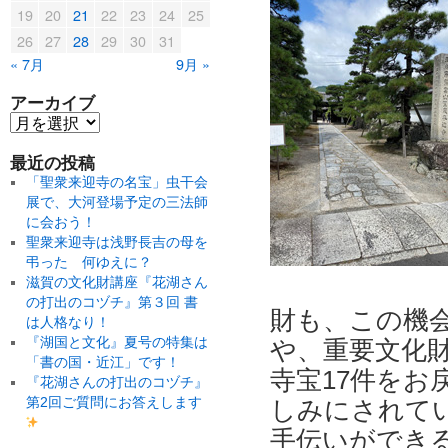
19
20
21
22
23
24
25
26
27
28
29
30
31
« 7月
9月 »
アーカイブ
最近の投稿
「聖衆来迎寺の名宝」虫干会
展で、大河登場予定の三法師
に会おう！
聖衆来迎寺は浅野長吉の母を
弔った 何ゆえに？
滋賀の文化財講座『花湖さん
の打出のコヅチ』第３回 書
財も、この機会
は人格なり！
『湖国と文化』夏号の特集は
や、重要文化
「書の国・近江」です！
寺宝17件を
『花湖さんの打出のコヅチ』
第2回ご質問にお答えします
しみにされて
手伝いができ