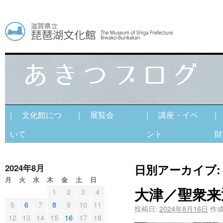
| 文化館につ
| 展覧会
| 講座・イベ
|
いて
ント
財
日別アーカイブ
2024年8月
月
火
水
木
金
土
日
大津／聖衆来
1
2
3
4
5
6
7
8
9
10
11
投稿日:
2024年8月16日
作成
12
13
14
15
16
17
18