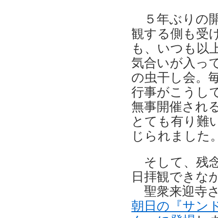
５年ぶりの開
観する側も受
も、いつも以
気合いが入っ
の虫干し会。
行事がこうし
無事開催され
とても有り難
じられました
そして、残念
日拝観できなか
聖衆来迎寺さ
朝日の『サン