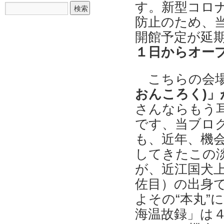
す。新型コロ
防止のため、
開館予定が延
１日からオー
こちらの会
おんころく)」
さんならもう
です、当ブロ
も、近年、機
してきたこの
が、近江国犬
佐目）の出身
よその“本丸”
海温故録」は４