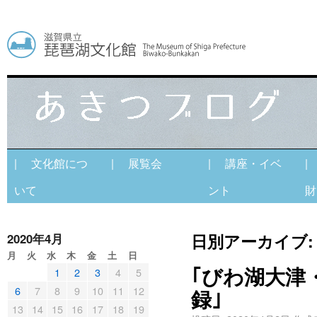
| 文化館につ
| 展覧会
| 講座・イベ
|
いて
ント
財
日別アーカイブ
2020年4月
月
火
水
木
金
土
日
｢びわ湖大津
1
2
3
4
5
6
7
8
9
10
11
12
録｣
13
14
15
16
17
18
19