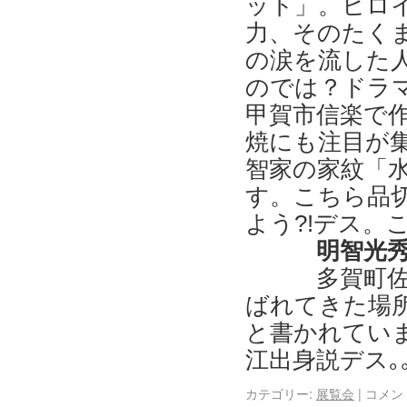
ット」。ヒロ
力、そのたく
の涙を流した
のでは？ドラ
甲賀市信楽で
焼にも注目が
智家の家紋「
す。こちら品
よう?!デス。
明智光
多賀町佐
ばれてきた場
と書かれていま
江出身説デス｡｡
カテゴリー:
展覧会
|
コメン