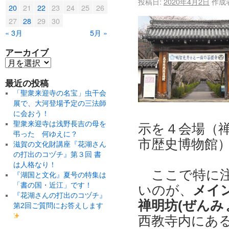
投稿日:
2020年4月2日
作成
20
21
22
23
24
25
26
27
28
29
30
« 3月
5月 »
アーカイブ
最近の投稿
「聖衆来迎寺の名宝」虫干会
展で、大河登場予定の三法師
に会おう！
聖衆来迎寺は浅野長吉の母を
示を４会場（
弔った 何ゆえに？
市歴史博物館
滋賀の文化財講座『花湖さん
の打出のコヅチ』第３回 書
は人格なり！
ここで特に
『湖国と文化』夏号の特集は
「書の国・近江」です！
いのが、
メイ
『花湖さんの打出のコヅチ』
禅明坊(ぜんみ
第2回ご質問にお答えします
西教寺内にあ