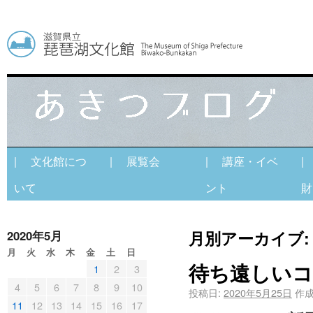
| 文化館につ
| 展覧会
| 講座・イベ
|
いて
ント
財
月別アーカイブ
2020年5月
月
火
水
木
金
土
日
待ち遠しい
1
2
3
4
5
6
7
8
9
10
投稿日:
2020年5月25日
作成
11
12
13
14
15
16
17