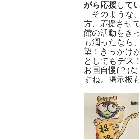
がら応援して
そのような
方、応援させ
館の活動をき
も潤ったなら
望！きっかけ
としてもデス
お国自慢(？)
すね。掲示板