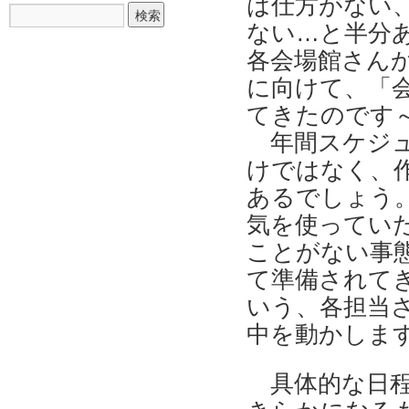
は仕方がない
ない…と半分
各会場館さんか
に向けて、「
てきたのです
年間スケジ
けではなく、
あるでしょう
気を使ってい
ことがない事
て準備されて
いう、各担当
中を動かしま
具体的な日