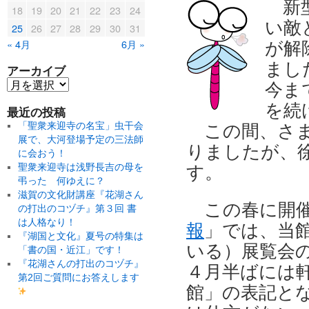
新
18
19
20
21
22
23
24
い敵
25
26
27
28
29
30
31
« 4月
6月 »
が解
まし
アーカイブ
今ま
を続
最近の投稿
「聖衆来迎寺の名宝」虫干会
この間、さ
展で、大河登場予定の三法師
りましたが、
に会おう！
聖衆来迎寺は浅野長吉の母を
す。
弔った 何ゆえに？
滋賀の文化財講座『花湖さん
この春に開
の打出のコヅチ』第３回 書
は人格なり！
報
」では、当
『湖国と文化』夏号の特集は
いる）展覧会
「書の国・近江」です！
『花湖さんの打出のコヅチ』
４月半ばには
第2回ご質問にお答えします
館」の表記と