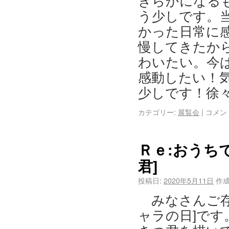
きらかになる
う少しです。
かった日常に
慢してきたか
わいたい。今
感動したい！
少しです！徐
カテゴリー:
展覧会
|
コメン
Ｒｅ:おうち
君]
投稿日:
2020年5月11日
作成
みなさんご存
ャラの日]で