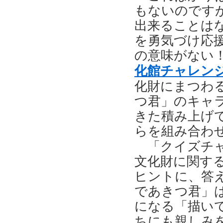
もないのですが
出来ることは
を勇気づけ応
の意味がない
化館チャレンジ
化財にまつわ
つ君」のキャ
きた積み上げ
らを組み合わ
「クイズチ
文化財に関す
ヒントに、答
であきつ君」
になる「描い
ちにも親しみ