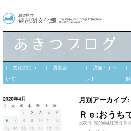
| 文化館につ
| 展覧会
| 講座・イベ
|
いて
ント
財
月別アーカイブ
2020年4月
月
火
水
木
金
土
日
Ｒｅ:おうちで
1
2
3
4
5
6
7
8
9
10
11
12
投稿日:
2020年4月28日
作成
13
14
15
16
17
18
19