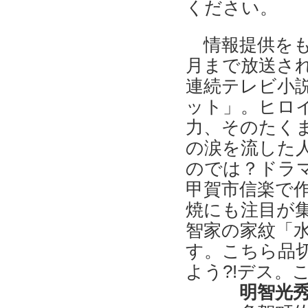
ください。
情報提供を
月まで放送され
連続テレビ小
ット」。ヒロ
力、そのたく
の涙を流した
のでは？ドラ
甲賀市信楽で
焼にも注目が
智家の家紋「
す。こちら品
よう?!デス。
明智光