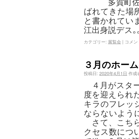
多賀町佐
ばれてきた場
と書かれていま
江出身説デス｡｡
カテゴリー:
展覧会
|
コメン
３月のホーム
投稿日:
2020年4月1日
作成
４月がスタ
度を迎えられ
キラのフレッ
ならないように
さて、こち
クセス数につ