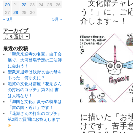
文化館チャ
20
21
22
23
24
25
26
う！」に、ご
27
28
29
30
« 3月
5月 »
介します～！
アーカイブ
最近の投稿
「聖衆来迎寺の名宝」虫干会
展で、大河登場予定の三法師
に会おう！
聖衆来迎寺は浅野長吉の母を
弔った 何ゆえに？
滋賀の文化財講座『花湖さん
の打出のコヅチ』第３回 書
は人格なり！
『湖国と文化』夏号の特集は
「書の国・近江」です！
『花湖さんの打出のコヅチ』
に描いた「お
第2回ご質問にお答えします
けです。
苦手