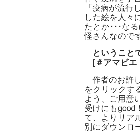
「疫病が流行
した絵を人々
たとか･･･な
怪さんなので
ということ
[＃アマビエ
作者のお許
をクリックす
よう、ご用意
受けにもgoo
て、よりリア
別にダウンロ