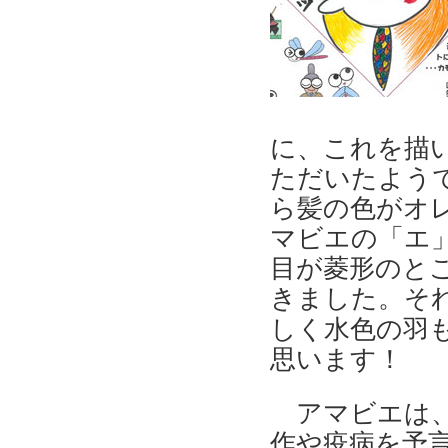
に、これを描
ただいたようで
ら髪の色がオ
マビエの「エ」
目が菱形のと
きました。
そ
しく水色の羽
思います！
アマビエは
作や疫病を予