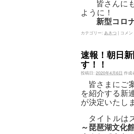
皆さんにも
ように！
新型コロ
カテゴリー:
あきつ
|
コメン
速報！朝日新
す！！
投稿日:
2020年4月6日
作成
皆さまにご
を紹介する新連
が決定いたし
タイトルは
～琵琶湖文化館