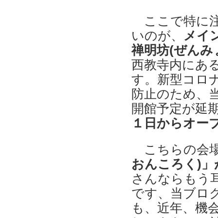
ここで特に
いのが、
メイ
禅明坊(ぜんみ
西教寺内にあ
す。新型コロ
防止のため、
開館予定が延
１日からオー
こちらの会
おんころく)」
さんならもう
です、当ブロ
も、近年、機