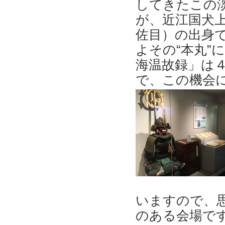
してきたこの
が、近江国犬
佐目）の出身
よその“本丸”
海温故録」は４
で、この機会
いますので、
のある会場で