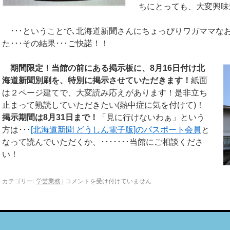
ちにとっても、大変興味
･･･ということで､北海道新聞さんにちょっぴりワガママな
た･･･その結果･･･ご快諾！！
期間限定！当館の前にある掲示板に、8月16日付け北
海道新聞別刷を、特別に掲示させていただきます！
紙面
は２ページ建てで、大変読み応えがあります！是非立ち
止まって熟読していただきたい(熱中症に気を付けて)！
掲示期間は8月31日まで！
「見に行けないわぁ」という
方は･･･
[北海道新聞 どうしん電子版]のパスポート会員
と
なって読んでいただくか、･･･････当館にご相談くださ
い！
カテゴリー:
学芸業務
|
コメントを受け付けていません