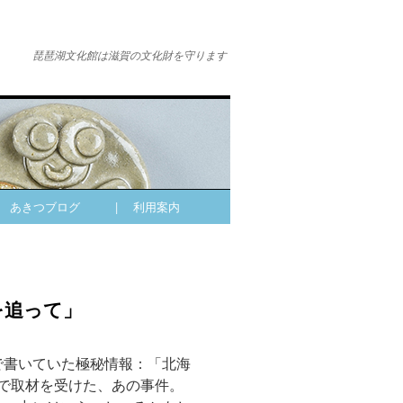
琵琶湖文化館は滋賀の文化財を守ります
| あきつブログ
| 利用案内
を追って」
で書いていた極秘情報：「北海
んで取材を受けた、あの事件。