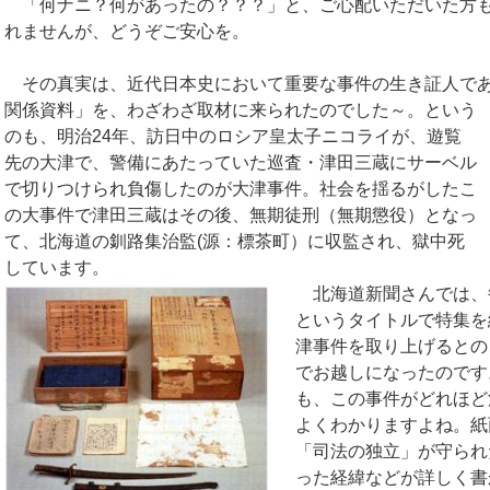
「何ナニ？何があったの？？？」と、ご心配いただいた方
れませんが、どうぞご安心を。
その真実は、近代日本史において重要な事件の生き証人で
関係資料」を、わざわざ取材に来られたのでした～。
という
のも、明治24年、訪日中のロシア皇太子ニコライが、遊覧
先の大津で、警備にあたっていた巡査・津田三蔵にサーベル
で切りつけられ負傷したのが大津事件。社会を揺るがしたこ
の大事件で津田三蔵はその後、無期徒刑（無期懲役）となっ
て、北海道の釧路集治監(源：標茶町）に収監され、獄中死
しています。
北海道新聞さんでは、
というタイトルで特集を
津事件を取り上げるとの
でお越しになったのです
も、この事件がどれほど
よくわかりますよね。紙
「司法の独立」が守られ
った経緯などが詳しく書