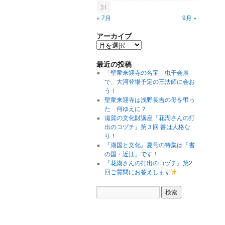
31
« 7月
9月 »
アーカイブ
最近の投稿
「聖衆来迎寺の名宝」虫干会展
で、大河登場予定の三法師に会お
う！
聖衆来迎寺は浅野長吉の母を弔っ
た 何ゆえに？
滋賀の文化財講座『花湖さんの打
出のコヅチ』第３回 書は人格な
り！
『湖国と文化』夏号の特集は「書
の国・近江」です！
『花湖さんの打出のコヅチ』第2
回ご質問にお答えします