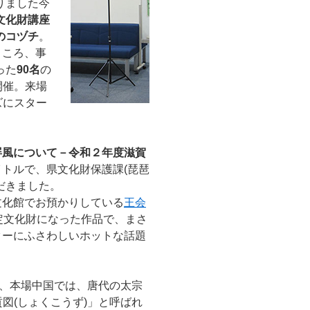
りました今
文化財講座
のコヅチ
。
ところ、事
った
90名
の
開催。来場
ズにスター
屏風について－令和２年度滋賀
トルで、県文化財保護課(琵琶
だきました。
文化館でお預かりしている
王会
定文化財になった作品で、まさ
ターにふさわしいホットな話題
で、本場中国では、唐代の太宗
図(しょくこうず)」と呼ばれ