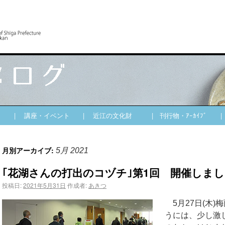
| 講座・イベント
| 近江の文化財
| 刊行物・ｱｰｶｲﾌﾞ
月別アーカイブ:
5月 2021
｢花湖さんの打出のコヅチ｣第1回 開催しま
投稿日:
2021年5月31日
作成者:
あきつ
5月27日(木)
うには、少し激