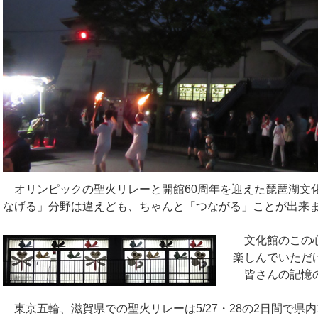
オリンピックの聖火リレーと開館60周年を迎えた琵琶湖文
なげる」分野は違えども、ちゃんと「つながる」ことが出来
文化館のこの
楽しんでいただ
皆さんの記憶
東京五輪、滋賀県での聖火リレーは5/27・28の2日間で県内