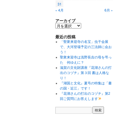
31
« 4月
6月 »
アーカイブ
最近の投稿
「聖衆来迎寺の名宝」虫干会展
で、大河登場予定の三法師に会お
う！
聖衆来迎寺は浅野長吉の母を弔っ
た 何ゆえに？
滋賀の文化財講座『花湖さんの打
出のコヅチ』第３回 書は人格な
り！
『湖国と文化』夏号の特集は「書
の国・近江」です！
『花湖さんの打出のコヅチ』第2
回ご質問にお答えします