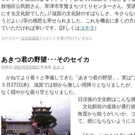
枝地区公民館さん、草津市常盤まちづくりセンターさん。受講
にする文化財でした｡｣｢滋賀の文化財のすばらしさ、今さらな
うどよい｣等の感想も寄せられました。これを機会に多くの方
ていただければ幸いです。(詳しくは
コチラ
）
カテゴリー:
文化財講座
|
コメントを受け付けていません
あきつ君の野望･･･そのセイカ
投稿日:
2021年5月28日
作成者:
あきつ
かねてより着々と準備してきた「あきつ君の野望」。実は“
５月27日(木)、滋賀では朝から激しい雨降りとなりましたが
なく穏やかな曇り空となりました。
日没後の文化館はこんな
文化館前の道路が通行
角度から狙うがいいか、
て、密にならないように