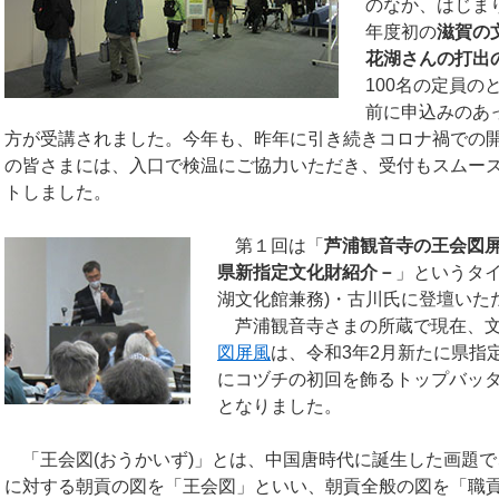
のなか、はじま
年度初の
滋賀の
花湖さんの打出
100名の定員の
前に申込みのあ
方が受講されました。今年も、昨年に引き続きコロナ禍での
の皆さまには、入口で検温にご協力いただき、受付もスムー
トしました。
第１回は「
芦浦観音寺の王会図
県新指定文化財紹介－
」というタイ
湖文化館兼務)・古川氏に登壇いた
芦浦観音寺さまの所蔵で現在、
図屏風
は、令和3年2月新たに県指
にコヅチの初回を飾るトップバッ
となりました。
「王会図(おうかいず)」とは、中国唐時代に誕生した画題
に対する朝貢の図を「王会図」といい、朝貢全般の図を「職貢