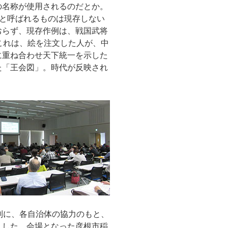
の名称が使用されるのだとか。
」と呼ばれるものは現存しない
おらず、現存作例は、戦国武将
これは、絵を注文した人が、中
に重ね合わせ天下統一を示した
た「王会図」。時代が反映され
別に、各自治体の協力のもと、
ました。会場となった彦根市稲