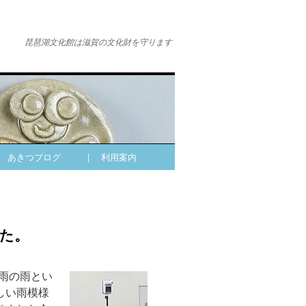
琵琶湖文化館は滋賀の文化財を守ります
| あきつブログ
| 利用案内
した。
梅雨の雨とい
しい雨模様