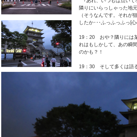
｢あれ、いつもは点いて
隣りにいらっしゃった地
（そうなんです。それが
したか
･･･ふっふっふっ[心
19：20 おや？隣りには
れはもしかして、あの瞬
のかも？！
19：30 そして多くは語る