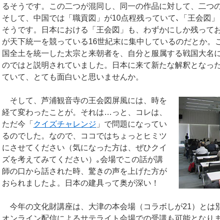
るそうです。この二つが混同し、同一の作品に対して、二つ
そして、中国では「職貢図」が10点程残っていて､「王会図
そうです。日本における「王会図」も、わずかにしか残って
が天下統一を競っている16世紀末に集中しているのだとか。
国全土を統一した太宗と来朝者を、自分と服属する戦国大名
のではと説明されていました。日本に来て新たな解釈となっ
ていて、とても面白いと思いませんか。
そして、芦浦観音寺の王会図屏風には、時を
経て変わったことが。それは…っと、コレは、
ただ今「
クイズチャレンジ
」で問題になってい
るのでした。なので、ココではちょっとヒミツ
にさせてください（気になった方は、ぜひクイ
ズを考えてみてください）｡会場でこの話が講
師の口から話された時、驚きの声を上げた方が
おられましたよ。日本の建具って奥が深い！
今年の文化財講座は、大津の本会場（コラボしが21）とは
オンライン配信によるサテライト会場での受講も可能となり