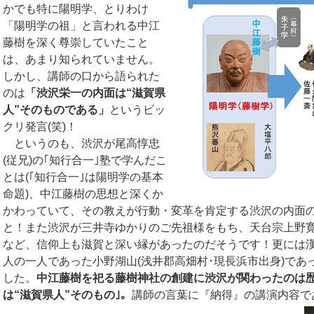
かでも特に陽明学、とりわけ
「陽明学の祖」と言われる中江
藤樹を深く尊崇していたこと
は、あまり知られていません。
しかし、講師の口から語られた
のは
「渋沢栄一の内面は“滋賀県
人”そのものである」
というビッ
クリ発言(笑)！
というのも、渋沢が尾高惇忠
(従兄)の｢知行合一｣塾で学んだこ
とは(｢知行合一｣は陽明学の基本
命題)、中江藤樹の思想と深くか
かわっていて、その教えが行動・変革を肯定する渋沢の内面
と！また渋沢が三井寺ゆかりのご先祖様をもち、天台宗上野
など、信仰上も滋賀と深い縁があったのだそうです！更には
人の一人であった小野湖山(浅井郡高畑村･現長浜市出身)であ
した。
中江藤樹を祀る藤樹神社の創建に渋沢が関わったのは歴
は“滋賀県人”そのもの｣。
講師の言葉に『納得』の講演内容で