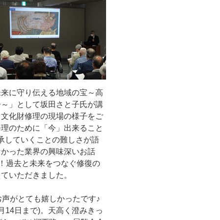
未来に守り伝える地域の宝～高
告～」として坂田さと子氏が講
る文化財修理の現場の様子をご
修理のために「今」出来ること
継承していくことの難しさが語
なかった業界の興味深いお話
す！過去と未来をつなぐ修復の
えていただきました。
お声がとても嬉しかったです♪
月14日まで)。天高く澄みきっ