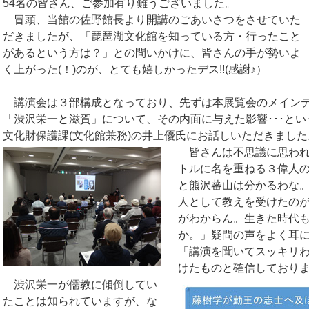
54名の皆さん、ご参加有り難うございました。
冒頭、当館の佐野館長より開講のごあいさつをさせていた
だきましたが、「琵琶湖文化館を知っている方・行ったこと
があるという方は？」との問いかけに、皆さんの手が勢いよ
く上がった(！)のが、とても嬉しかったデス!!(感謝♪）
講演会は３部構成となっており、先ずは本展覧会のメイン
「渋沢栄一と滋賀」について、その内面に与えた影響･･･と
文化財保護課(文化館兼務)の井上優氏にお話しいただきました
皆さんは不思議に思わ
トルに名を重ねる３偉人
と熊沢蕃山は分かるわな
人として教えを受けたの
がわからん。生きた時代
か。」疑問の声をよく耳にし
「講演を聞いてスッキリ
けたものと確信しており
渋沢栄一が儒教に傾倒してい
たことは知られていますが、な