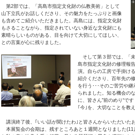
第2部では、「高島市指定文化財の仏教美術」として
山下立氏がお話しくださり、その魅力をたっぷりと画像
も含めてご紹介いただきました。高島には、指定文化財
もさることながら、指定されていない身近な文化財にも
素晴らしいものがある、目を向けて大切にしてほしい、
との言葉が心に残りました。
そして第３部では、「
島市指定文化財の修理報
演。自らの工房で手掛け
紹介くださり、百年先の
を行う･･･そのご苦労や
られました。知る機会の
に、皆さん”前のめり“で
｢今｣を、大切なことを教
講演終了後、｢いい話が聞けたわ｣と皆さんからいただいた
本展覧会の会期は、残すところあと１週間となりました(11