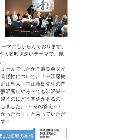
テーマにもからんでおります、
いう大変興味深いテーマで、県
。
れませんでしたか？展覧会タイ
の関係性について。「中江藤樹
。近江聖人・中江藤樹先生の門
が熊沢蕃山やろ？でも渋沢栄一
も違うのにどう関係があるの
ました。･･･その答え･･･
わかったわ！」と言っていただ
ます！