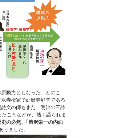
の原動力ともなった、とのこ
寛永寺檀家で延暦寺顧問である
漢詩文の師もまた、明治の三詩
ったことなどが、熱く語られま
史の必然、｢渋沢栄一の内面
ありました。