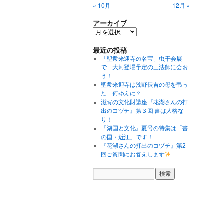
« 10月
12月 »
アーカイブ
最近の投稿
「聖衆来迎寺の名宝」虫干会展
で、大河登場予定の三法師に会お
う！
聖衆来迎寺は浅野長吉の母を弔っ
た 何ゆえに？
滋賀の文化財講座『花湖さんの打
出のコヅチ』第３回 書は人格な
り！
『湖国と文化』夏号の特集は「書
の国・近江」です！
『花湖さんの打出のコヅチ』第2
回ご質問にお答えします