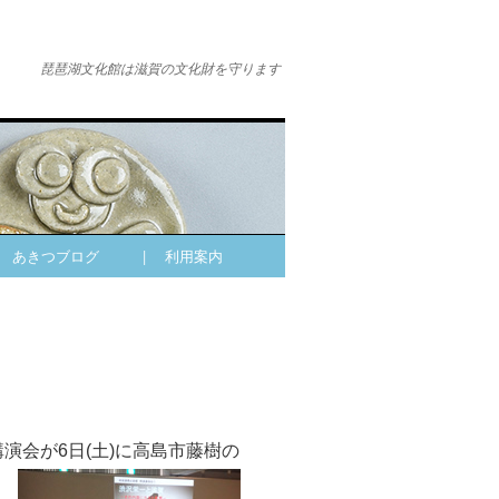
琵琶湖文化館は滋賀の文化財を守ります
| あきつブログ
| 利用案内
演会が6日(土)に高島市藤樹の