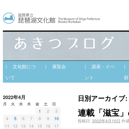
| 文化館につ
| 展覧会
| 講座・イベ
|
いて
ント
財
日別アーカイブ
2022年4月
月
火
水
木
金
土
日
連載「滋宝」
1
2
3
4
5
6
7
8
9
10
投稿日:
2022年4月10日
作成
11
12
13
14
15
16
17