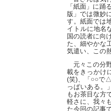
「紙面」に踊
版」では微妙
す。紙面では
イトルに地名
国の読者に向
た、細やかな
気遣い、この
元々この分野
載をきっかけ
(笑)、「○○
っぱいある。
もお茶目な方で
軽さに、我々
た今回の記事