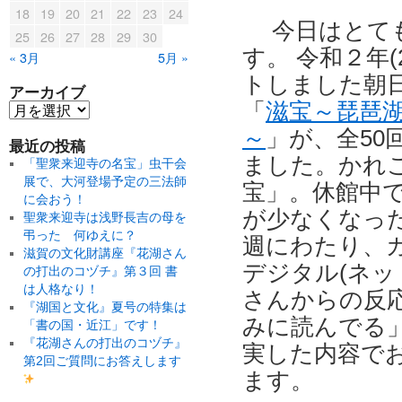
18
19
20
21
22
23
24
今日はとても
25
26
27
28
29
30
す。 令和２年(
« 3月
5月 »
トしました朝日
アーカイブ
「
滋宝～琵琶湖
～
」が、全50
最近の投稿
ました。かれ
「聖衆来迎寺の名宝」虫干会
展で、大河登場予定の三法師
宝」。休館中
に会おう！
が少なくなっ
聖衆来迎寺は浅野長吉の母を
弔った 何ゆえに？
週にわたり、
滋賀の文化財講座『花湖さん
デジタル(ネッ
の打出のコヅチ』第３回 書
は人格なり！
さんからの反
『湖国と文化』夏号の特集は
みに読んでる
「書の国・近江」です！
『花湖さんの打出のコヅチ』
実した内容で
第2回ご質問にお答えします
ます。