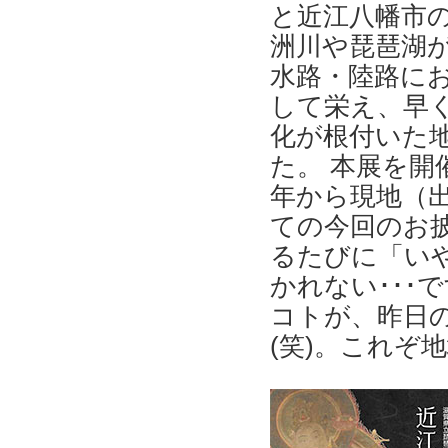
と近江八幡市
洲川や琵琶湖
水路・陸路に
して栄え、早
化が根付いた
た。 本展を開
年から現地（
ての今回のお
るたびに「い
かれない･･･
コトが、昨日
(笑)。これぞ