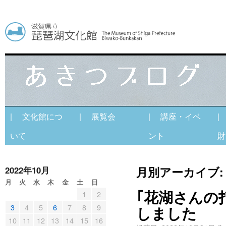
| 文化館につ
| 展覧会
| 講座・イベ
|
いて
ント
財
月別アーカイブ
2022年10月
月
火
水
木
金
土
日
｢花湖さんの
1
2
3
4
5
6
7
8
9
しました
10
11
12
13
14
15
16