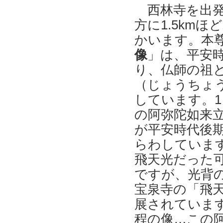
西林寺を出発
方に1.5kmほ
かいます。本
像
」は、平安
り、仏師の祖
（じょうちょ
しています。
の阿弥陀如来
が平安時代後
らわしていま
飛天光だった
ですが、光背
宝泉寺の「飛
展されています
程の像…この