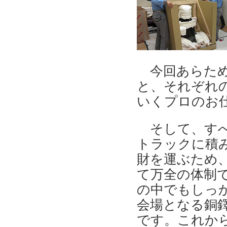
今回あらため
と、それぞれ
いくプロのお
そして、すべ
トラックに積
財を運ぶため
て万全の体制
の中でもしっ
会場となる銅
です。これか