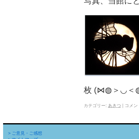
写真、当館に
枚 (⋈◍＞◡＜
カテゴリー:
あきつ
|
コメン
> ご意見・ご感想