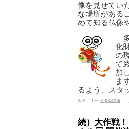
像を見せてい
な場所がある
めて知る仏像
多
化
の
て
加
ま
るよう、スタ
カテゴリー:
文化財講座
|
コ
続）大作戦！