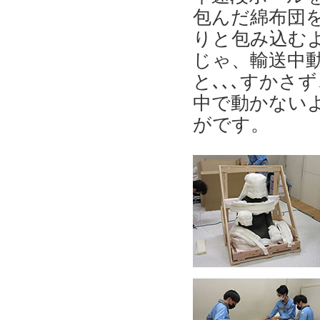
包んだ綿布団
りと包み込む
じゃ、輸送中
と､､､すかさ
中で動かない
がです。