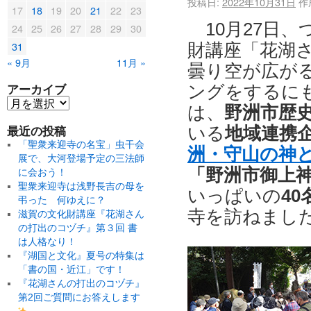
投稿日:
2022年10月31日
作
17
18
19
20
21
22
23
10月27日
24
25
26
27
28
29
30
31
財講座「花湖
« 9月
11月 »
曇り空が広が
アーカイブ
ングをするに
は、
野洲市歴
最近の投稿
いる
地域連携
「聖衆来迎寺の名宝」虫干会
洲・守山の神
展で、大河登場予定の三法師
「野洲市御上
に会おう！
聖衆来迎寺は浅野長吉の母を
いっぱいの
40
弔った 何ゆえに？
寺を訪ねまし
滋賀の文化財講座『花湖さん
の打出のコヅチ』第３回 書
は人格なり！
『湖国と文化』夏号の特集は
「書の国・近江」です！
『花湖さんの打出のコヅチ』
第2回ご質問にお答えします