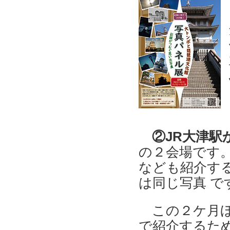
②JR大津駅
の２会場です
なども紹介す
は同じ写真 で
この２ケ月ほ
で紹介するた