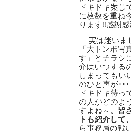
ドキドキ案じて
に枚数を重ね
ります!!感謝
実は迷いまし
「大トンボ写真
す」とチラシ
介はいつする
しまってもいい
のひと声が･･
ドキドキ待って
の人がどのよ
すよね～。
皆
トも紹介して、
ら事務局の戦い