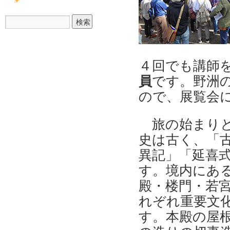
４回でも講師
員
です。野洲
ので、展覧会
旅の始まり
史は古く、「
異記」「延喜
す。境内にあ
殿・楼門・若
れぞれ重要文
す。本殿の屋