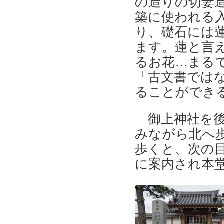
の造りの切妻
築に使われる
り、礎石には
ます。蓮と言
るお花…まる
「古文書では
ることができ
御上神社を後
みながら北へ歩
歩くと、次の
に案内され本