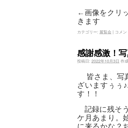
←画像をクリッ
きます
カテゴリー:
展覧会
|
コメン
感謝感激！写
投稿日:
2022年10月3日
作成
皆さま、写真
ざいますぅぅ
す！！
記録に残そう
ケ月あまり。
に来るかな？