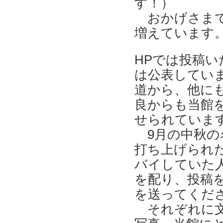
す！）
おかげさまで
増えています
HPでは投稿
は公表してい
道から、他に
良からも当館
せられていま
9月の中秋の
打ち上げられ
バイしていた
を配り、投稿
を送ってくださ
それぞれに文