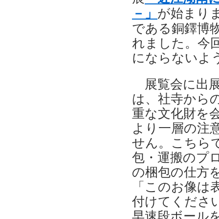
－」
が始まり
である銅鐸博
れました。今
にならないよ
展覧会に出展
は、社寺から
重な文化財を
より一層の注
せん。こちら
包・運搬のプ
の梱包の仕方
「このお像は
付けてくださ
早速段ボール