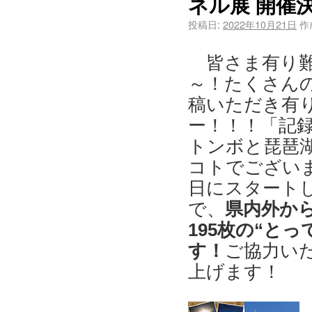
ネル展 開催
投稿日:
2022年10月21日
作
皆さま有り難
～！たくさん
稿いただき有
ー！！！「記
トンボと琵琶
コトでございま
日にスタートし
で、
県内外か
195枚の“と
す！
ご協力い
上げます！