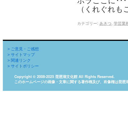
ホラここに･･･
（くれぐれもご
カテゴリー:
あきつ
,
学芸業
> ご意見・ご感想
> サイトマップ
> 関連リンク
> サイトポリシー
Copyright © 2008-2025 琵琶湖文化館 All Rights Reserved.
このホームページの画像・文章に関する著作権及び、肖像権は琵琶