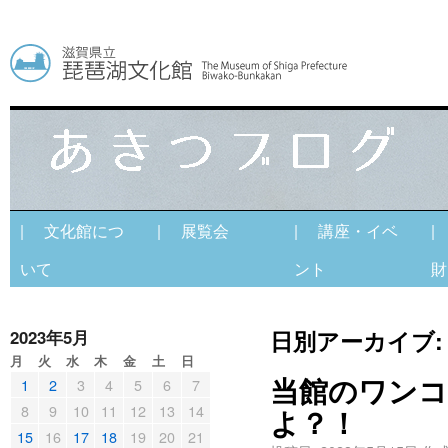
| 文化館につ
| 展覧会
| 講座・イベ
|
いて
ント
財
日別アーカイブ
2023年5月
月
火
水
木
金
土
日
当館のワンコ
1
2
3
4
5
6
7
8
9
10
11
12
13
14
よ？！
15
16
17
18
19
20
21