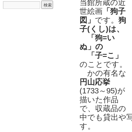
当館所蔵の近
世絵画
「狗子
図」
です。
狗
子(くし)は、
「狗=い
ぬ」の
「子=こ」
のことです。
かの有名な
円山応挙
(1733～95)が
描いた作品
で、収蔵品の
中でも貸出や
す。