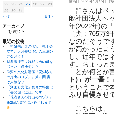
投稿日:
2023年5月15日
作成
22
23
24
25
26
27
28
皆さんはペッ
29
30
31
« 4月
6月 »
般社団法人ペ
年(2022年
アーカイブ
〔犬：705万
なのだそうで
最近の投稿
「聖衆来迎寺の名宝」虫干会
が高かったよ
展で、大河登場予定の三法師
し、近年では
に会おう！
聖衆来迎寺は浅野長吉の母を
す。ちょっと
弔った 何ゆえに？
とか何とか言
滋賀の文化財講座『花湖さん
の打出のコヅチ』第３回 書
ト)」が一番！
は人格なり！
ということで
『湖国と文化』夏号の特集は
「書の国・近江」です！
ぷり自慢させ
『花湖さんの打出のコヅチ』
第2回ご質問にお答えします
こちらは、