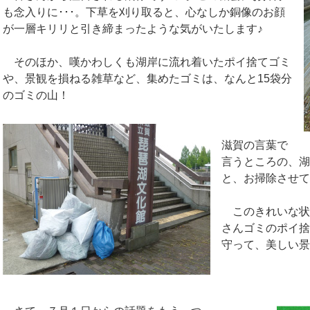
も念入りに･･･。下草を刈り取ると、心なしか銅像のお顔
が一層キリリと引き締まったような気がいたします♪
そのほか、嘆かわしくも湖岸に流れ着いたポイ捨てゴミ
や、景観を損ねる雑草など、集めたゴミは、なんと15袋分
のゴミの山！
滋賀の言葉で
言うところの、湖
と、お掃除させ
このきれいな状
さんゴミのポイ捨
守って、美しい