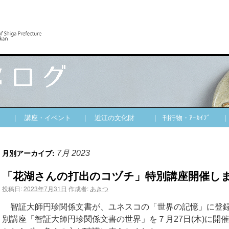
| 講座・イベント
| 近江の文化財
| 刊行物・ｱｰｶｲﾌﾞ
月別アーカイブ:
7月 2023
「花湖さんの打出のコヅチ」特別講座開催し
投稿日:
2023年7月31日
作成者:
あきつ
智証大師円珍関係文書が、ユネスコの「世界の記憶」に登録
別講座「智証大師円珍関係文書の世界」を７月27日(木)に開