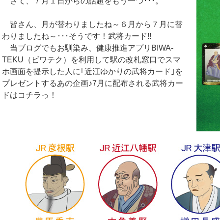
さて、７月１日からの話題をもう一つ･･･。
皆さん、月が替わりましたね～６月から７月に替
わりましたね～･･･そうです！武将カード!!
当ブログでもお馴染み、健康推進アプリBIWA-
TEKU（ビワテク）を利用して駅の改札窓口でスマ
ホ画面を提示した人に｢近江ゆかりの武将カード｣を
プレゼントするあの企画♪7月に配布される武将カー
ドはコチラっ！