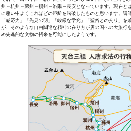
州～杭州～蘇州～揚州～洛陽～長安となっています。現在と
に悪い中よくこれほどの距離を踏破したものと思います。講
「感応力」「先見の明」「峻厳な学究」「聖俗との交り」を
が、そのような自由闊達な精神の在り方が唐の国への大旅行
め先進的な文物の招来を可能にしたようです。