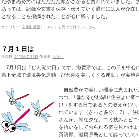
たゆまぬ努力にはただただ頭がさがると言われていました。
あっては、記録や文書を保存・伝えていく過程には人が介在
となることを指摘されたことが心に残りました。
カテゴリー:
文化財講座
|
コメントを受け付けていません
７月１日は
投稿日:
2023年7月3日
作成者:
あきつ
7月1日は「びわ湖の日」です。滋賀県では、この日を中心
県下全域で環境美化運動「びわ湖を美しくする運動」が実施
自然豊かで美しい環境に恵まれた
つつ、｢母なるびわ湖｣｢住みよい郷
(！) をする日であるとの教えが(？
れています（きっと多分!！?）。住
さんが、朝な夕な、ゴミ挟みとビニ
を拾いをしておられる姿を見かけま
斉清掃、滋賀県民として誇っていい