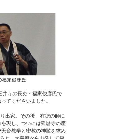
三井寺の長吏・福家俊彦氏で
語ってくださいました。
がり出家。その後、有徳の師に
角を現し、ついには延暦寺の座
が天台教学と密教の神髄を求め
みると、大宰府から出発して福