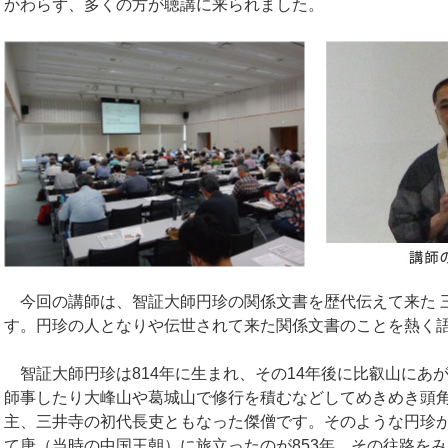
かわらず、多くの方が聴講に来られました。
今回の講師は、智証大師円珍の関係文書を歴代伝えて来た 
す。円珍の人となりや伝世されて来た関係文書のことを熱く
智証大師円珍は814年に生まれ、その14年後に比叡山にあ
師事したり大峰山や葛城山で修行を積むなどしてめきめき頭
主、三井寺の初代長吏ともなった傑僧です。そのような円珍
て唐（当時の中国王朝）に旅立ったのが853年。その往路を