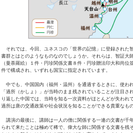
それでは、今回、ユネスコの「世界の記憶」に登録された智
書群とはとのようなものなのでしょうか。それらは、智証大師
（曼荼羅絵）１件・円珍関係文書８件・円珍贈法印大和尚位並
件で構成され、いずれも国宝に指定されています。
中でも、中国国内（福州・温州）を通過するときに、使われ
「過所（かしょ）」が当時のまま残されていることが注目さ
り返した中国では、当時を知る一次資料がほとんどが失われ
過所は唐の交通政策や社会状況を知ることができる貴重なも
講演の最後に、講師は一人の僧に関係する一連の文書が千年
られて来たことは極めて稀で、偉大な師に関係する文書を残そ