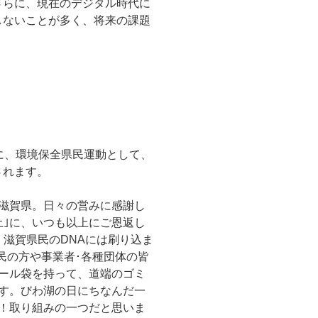
さらに、現在のデジタル時代に
しないことが多く、将来の課題
に、環境保全県民運動として、
されます。
滋賀県。日々の営みに感謝し
土｣に、いつも以上にご恩返し
)、滋賀県民のDNAには刷り込ま
民の方や事業者･各種団体の皆
ール袋を持って、道端のゴミ
す。びわ湖の日にちなんだ一
！取り組みの一つだと思いま