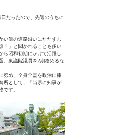
日だったので、先週のうちに
かい側の道路沿いにたたずむ
誰？」と聞かれることも多い
から昭和初期にかけて活躍し
選、衆議院議員を2期務めるな
。
に努め、全身全霊を政治に捧
御所として、「当県に知事が
物です。