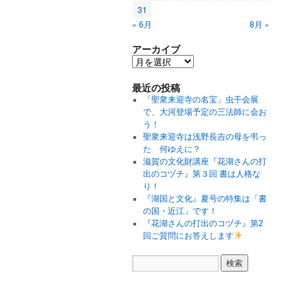
31
« 6月
8月 »
アーカイブ
最近の投稿
「聖衆来迎寺の名宝」虫干会展
で、大河登場予定の三法師に会お
う！
聖衆来迎寺は浅野長吉の母を弔っ
た 何ゆえに？
滋賀の文化財講座『花湖さんの打
出のコヅチ』第３回 書は人格な
り！
『湖国と文化』夏号の特集は「書
の国・近江」です！
『花湖さんの打出のコヅチ』第2
回ご質問にお答えします