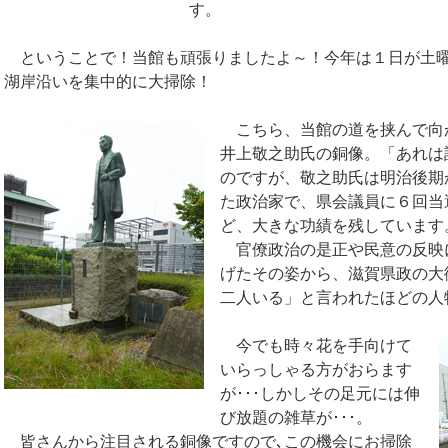
す。
ということで！当館も頑張りましたよ～！今年は１日が土曜
湖岸沿いを集中的に大掃除！
こちら、当館の道を挟んで向
井上敬之助氏の銅像。「あれは
のですが、敬之助氏は明治後期
た政治家で、県会議員に６回当
ど、大きな功績を残しています
官僚政治の是正や民意の反映
げたその姿から、滋賀県政の大
二人いる」と言われたほどの人
今でも時々花を手向けて
いらっしゃる方がおらます
が･･･しかしその足元には伸
び放題の雑草が･･･。
皆さんから注目される銅像ですので､この機会にお掃除