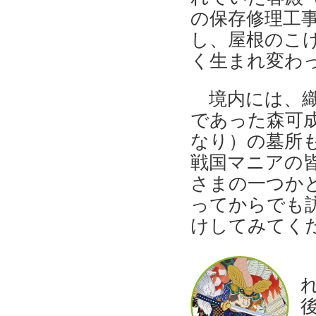
の保存修理工
し、屋根のこ
く生まれ変わ
境内には、織
であった森可成
なり）の墓所
戦国マニアの皆
さまの一つかと
ってからでも
けしてみてく