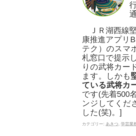
ＪＲ湖西線堅
康推進アプリBI
テク）のスマ
札窓口で提示
りの武将カー
ます。しかも
ている武将カ
です(先着50
ンジしてくださ
した(笑)。]
カテゴリー:
あきつ
,
学芸業