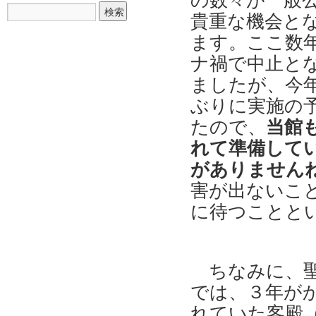
の数々が一般
貴重な機会と
ます。ここ数
ナ禍で中止と
ましたが、今
ぶりに実施の
たので、
当館
れて準備してい
がありません
害が出ないこ
に待つことと
ちなみに、聖
では、３年が
れていた客殿