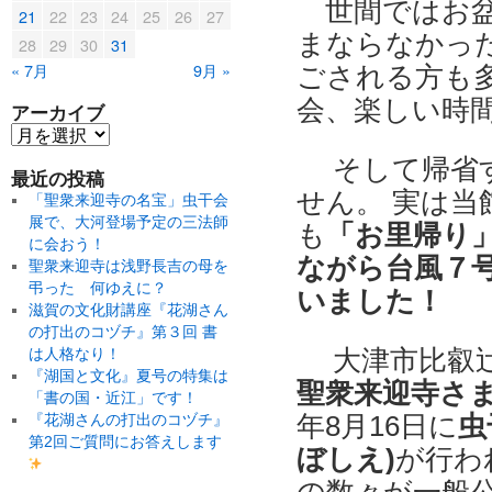
世間ではお盆
21
22
23
24
25
26
27
まならなかっ
28
29
30
31
« 7月
9月 »
ごされる方も
会、楽しい時
アーカイブ
そして帰省す
最近の投稿
せん。 実は
「聖衆来迎寺の名宝」虫干会
展で、大河登場予定の三法師
も
「お里帰り」
に会おう！
ながら台風７
聖衆来迎寺は浅野長吉の母を
弔った 何ゆえに？
いました！
滋賀の文化財講座『花湖さん
の打出のコヅチ』第３回 書
大津市比叡
は人格なり！
『湖国と文化』夏号の特集は
聖衆来迎寺さ
「書の国・近江」です！
年8月16日に
虫
『花湖さんの打出のコヅチ』
第2回ご質問にお答えします
ぼしえ)
が行わ