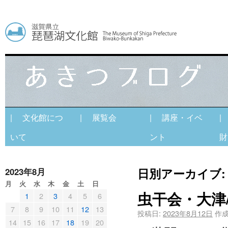
| 文化館につ
| 展覧会
| 講座・イベ
|
いて
ント
財
日別アーカイブ
2023年8月
月
火
水
木
金
土
日
虫干会・大津
1
2
3
4
5
6
7
8
9
10
11
12
13
投稿日:
2023年8月12日
作成
14
15
16
17
18
19
20