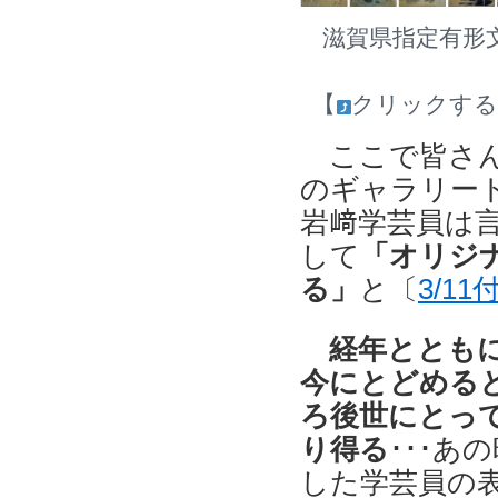
滋賀県指定有形
【
クリックす
ここで皆さん
のギャラリー
岩﨑学芸員は
して
「オリジ
る」
と〔
3/1
経年ととも
今にとどめる
ろ後世にとっ
り得る
･･･あ
した学芸員の表