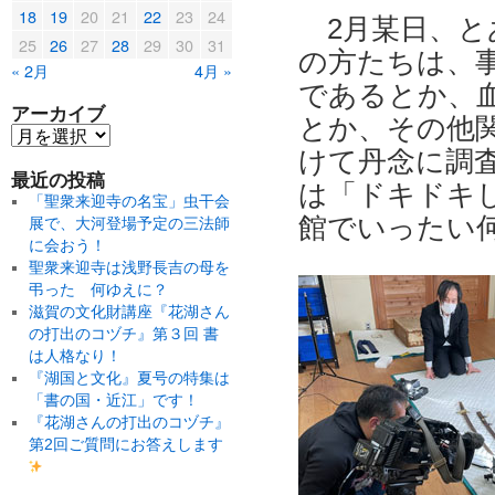
18
19
20
21
22
23
24
2月某日、と
25
26
27
28
29
30
31
の方たちは、
« 2月
4月 »
であるとか、
アーカイブ
とか、その他
けて丹念に調
最近の投稿
は「ドキドキし
「聖衆来迎寺の名宝」虫干会
館でいったい何
展で、大河登場予定の三法師
に会おう！
聖衆来迎寺は浅野長吉の母を
弔った 何ゆえに？
滋賀の文化財講座『花湖さん
の打出のコヅチ』第３回 書
は人格なり！
『湖国と文化』夏号の特集は
「書の国・近江」です！
『花湖さんの打出のコヅチ』
第2回ご質問にお答えします