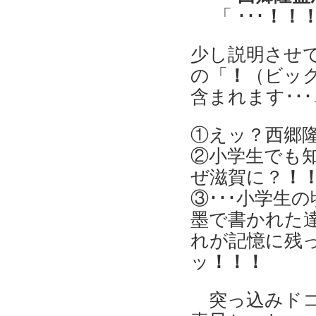
「 ･･･
！！
少し説明させ
の「
！
（ビッ
含まれます･･･
①えッ？西郷
②小学生でも
ぜ滋賀に？
！
③･･･小学生
墨で書かれた達
れが記憶に残
ッ
！！！
突っ込みドコ