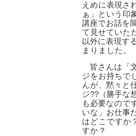
えめに表現さ
ぁ」という印
講座でお話を
て見せていた
以外に表現する
まりました。
皆さんは「文
ジをお持ちで
んが、黙々と仕
ジ??（勝手な
も必要なので
いな」お仕事
はどこですか
すか？