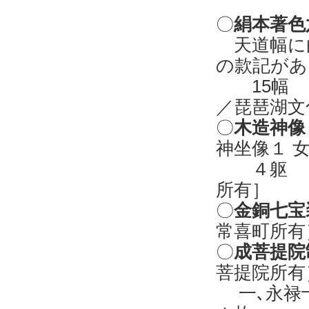
〇
絹本著色
天道幅に
の款記があ
15幅 
／琵琶湖文
〇
木造神像
神坐像１ 
４躯 ［
所有］
〇
金銅七宝
常喜町所有
〇
成菩提院
菩提院所有
一､永禄十