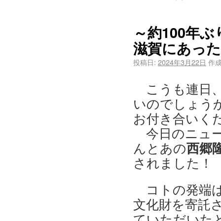
～約100年
滋賀にあった
投稿日:
2024年3月22日
作成
こうも連日、
いのでしょうか
お付き合いく
今日のニュー
んとあの
西郷
されました！
コトの発端は
文化財を寄託
ていただいた