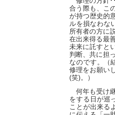
修理の方針･
合う際も、こ
が持つ歴史的
ルを損なわな
所有者の方に
在出来得る最
未来に託すとい
判断、共に担
なのです。（
修理をお願いし
(笑)。）
何年も受け継
をする日が巡
ことが出来る
に伝える「一