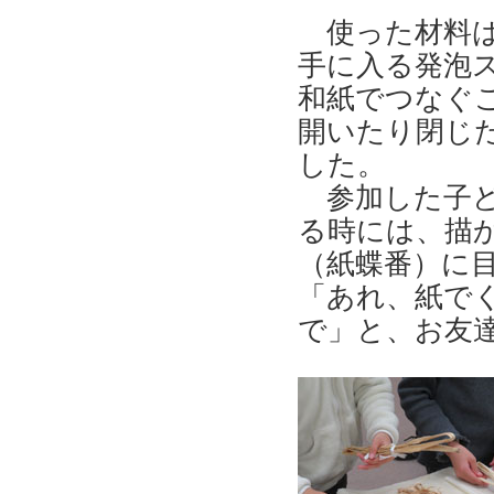
使った材料は
手に入る発泡
和紙でつなぐ
開いたり閉じ
した。
参加した子ど
る時には、描
（紙蝶番）に目
「あれ、紙で
で」と、お友