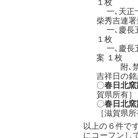
１枚
一､天正十
柴秀吉連署
一､慶長
１枚
一､慶長五
案 １枚
附､禁札
吉祥日の銘
〇
春日北窯
賀県所有］
〇
春日北窯
［滋賀県所
以上の６件で
にコーフンして