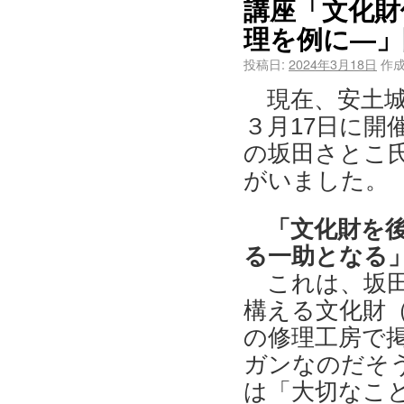
講座「文化財
理を例に―」
投稿日:
2024年3月18日
作成
現在、安土城
３月17日に開
の坂田さとこ
がいました。
「文化財を後
る一助となる
これは、坂田
構える文化財
の修理工房で
ガンなのだそ
は「大切なこ