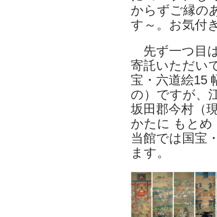
からずご縁のあ
す～。お気付
先ず一つ目は
寄託いただい
宝・六道絵15
の）ですが、江
坂田郡今村（
かたに もとめ
当館では国宝
ます。