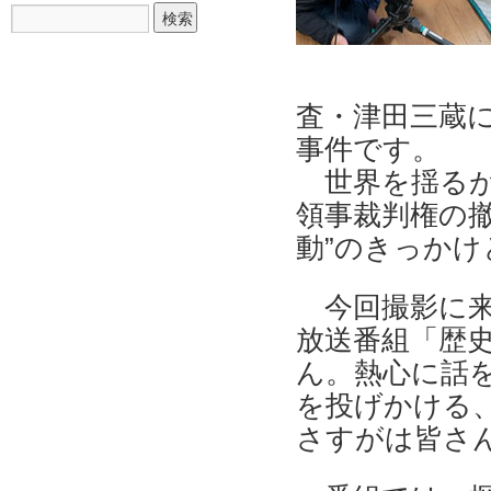
査・津田三蔵
事件です。
世界を揺るが
領事裁判権の
動”のきっかけ
今回撮影に来
放送番組「歴
ん。熱心に話
を投げかける、
さすがは皆さん