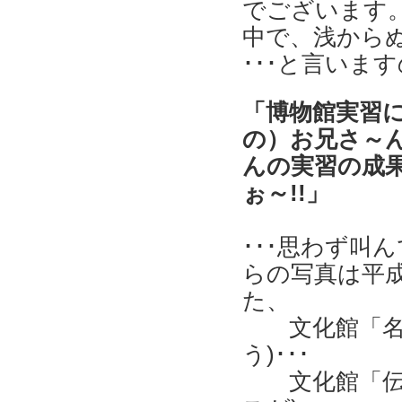
でございます
中で、浅から
･･･と言いますの
「博物館実習
の）お兄さ～
んの実習の成
ぉ～!!」
･･･思わず叫
らの写真は平成５
た、
文化館「名物
う)･･･
文化館「伝説