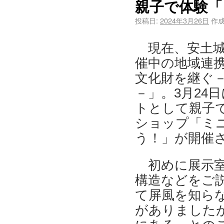
親子で体験「
投稿日:
2024年3月26日
作成
現在、安土城
催中の地域連
文化財を継ぐ－
－」。3月24
トとして親子
ショップ「ミ
う！」が開催
初めに展示室
構造などをご
て屏風を知らな
がありました