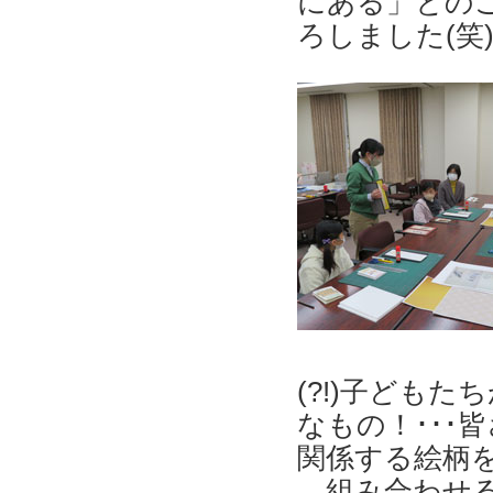
にある」との
ろしました(笑
(?!)子ども
なもの！･･･
関係する絵柄
組み合わせる