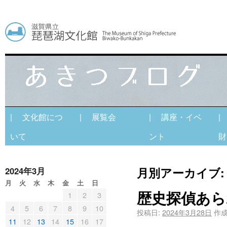
| 文化館につ
| 展覧会
| 講座・イベ
|
いて
ント
財
月別アーカイブ
2024年3月
月
火
水
木
金
土
日
歴史探偵あら
1
2
3
4
5
6
7
8
9
10
投稿日:
2024年3月28日
作成
11
12
13
14
15
16
17