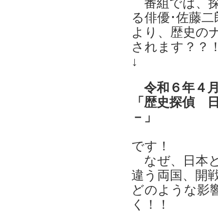
番組では、探
る俳優･佐藤
より、歴史の
されます？？！
↓
令和６年４月
「歴史探偵 
－」
です！
なぜ、日本と
違う両国、開戦
どのような影響
く！！