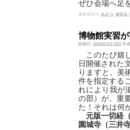
ぜひ会場へ足
カテゴリー:
あきつ
,
展覧会
|
博物館実習が
投稿日:
2024年3月15日
作成
このたび嬉し
日開催された
りますと、美術
件を指定する
れにより我が
の部）が、重
た！それは何か
元版一切経（
園城寺（三井