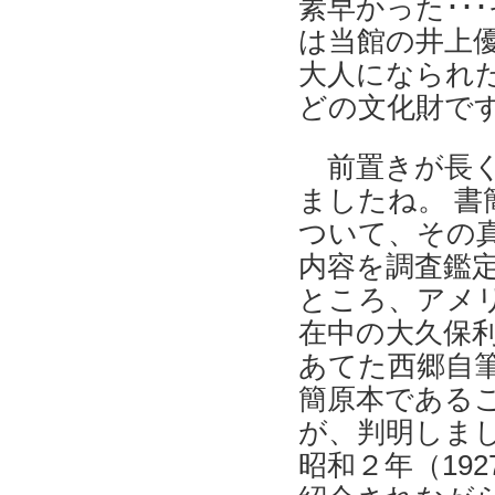
素早かった･･
は当館の井上
大人になられた
どの文化財です
前置きが長
ましたね。 書
ついて、その
内容を調査鑑
ところ、アメ
在中の大久保
あてた西郷自
簡原本である
が、判明しま
昭和２年（192