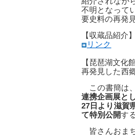
紹介されなが
不明となって
要史料の再発
【収蔵品紹介
リンク
【琵琶湖文化館
再発見した西
この書簡は
連携企画展と
27日より滋賀
て特別公開
す
皆さんおまち