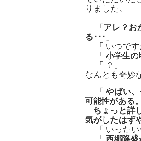
りました。
「
アレ？お
る･･･
」
「 いつです
「
小学生の頃
「 ？」
なんとも奇妙な
「
やばい、
可能性がある
ちょっと詳
気がしたはず
「 いったい
「
西郷隆盛