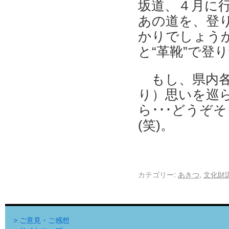
坂道、４月に
あの道を、登
かりでしょう
と“革靴”で登
もし、県内各
り）思いを巡
ら･･･どうぞ
(笑)。
カテゴリー:
あきつ
,
文化財
> ご意見・ご感想