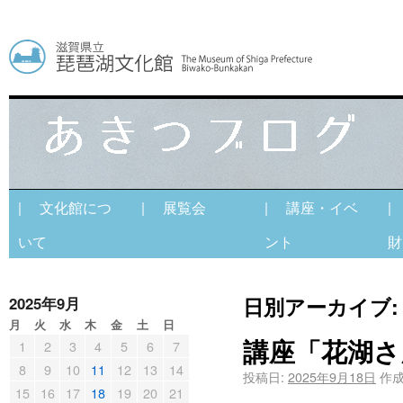
| 文化館につ
| 展覧会
| 講座・イベ
|
いて
ント
財
日別アーカイブ
2025年9月
月
火
水
木
金
土
日
講座「花湖さ
1
2
3
4
5
6
7
8
9
10
11
12
13
14
投稿日:
2025年9月18日
作成
15
16
17
18
19
20
21