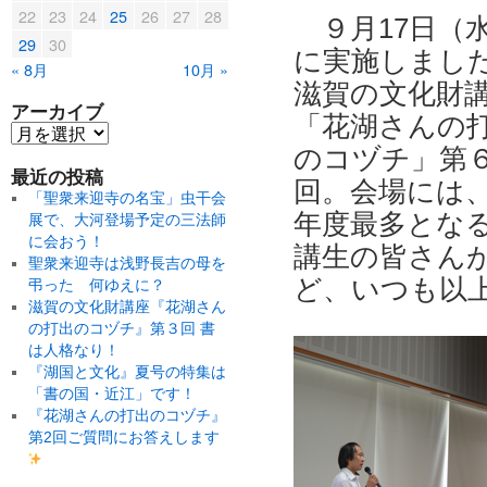
22
23
24
25
26
27
28
９月17日（
29
30
に実施しまし
« 8月
10月 »
滋賀の文化財
アーカイブ
「花湖さんの
のコヅチ」第
最近の投稿
回。会場には
「聖衆来迎寺の名宝」虫干会
年度最多とな
展で、大河登場予定の三法師
に会おう！
講生の皆さん
聖衆来迎寺は浅野長吉の母を
ど、いつも以
弔った 何ゆえに？
滋賀の文化財講座『花湖さん
の打出のコヅチ』第３回 書
は人格なり！
『湖国と文化』夏号の特集は
「書の国・近江」です！
『花湖さんの打出のコヅチ』
第2回ご質問にお答えします