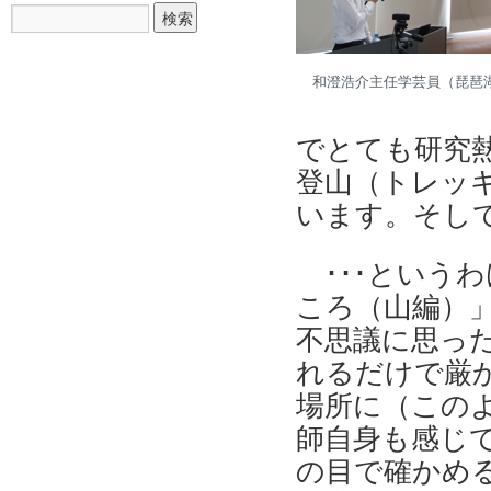
和澄浩介主任学芸員（琵琶
でとても研究
登山（トレッキ
います。そし
･･･というわ
ころ（山編）
不思議に思っ
れるだけで厳
場所に（この
師自身も感じ
の目で確かめ