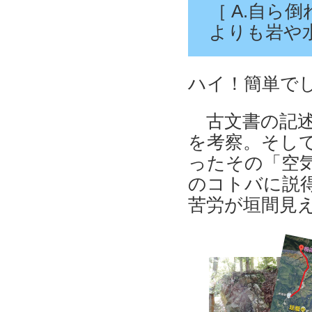
［ A.自ら
よりも岩や水
ハイ！簡単で
古文書の記述
を考察。そし
ったその「空
のコトバに説得
苦労が垣間見え