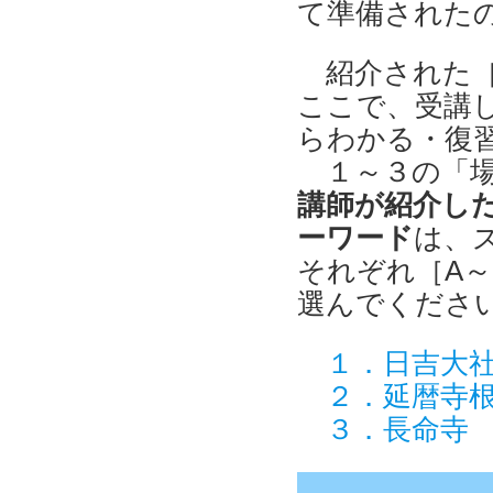
て準備された
紹介された［
ここで、受講
らわかる・復
１～３の「場
講師が紹介し
ーワード
は、
それぞれ［A～
選んでくださ
１．日吉大社
２．延暦寺根
３．長命寺 