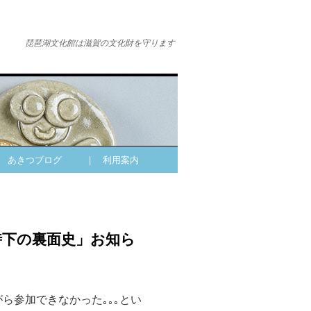
琵琶湖文化館は滋賀の文化財を守ります
| あきつブログ
| 利用案内
時下の裏面史」お知ら
ら参加できなかった｡｡｡とい