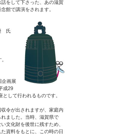
お話をして下さった、あの滋賀
祈念館で講演をされます。
優 氏
す。
回企画展
平成29
講座として行われるものです。
回収令が出されますが、家庭内
られました。当時、滋賀県で
ない文化財を後世に残すため、
れた資料をもとに、この時の日