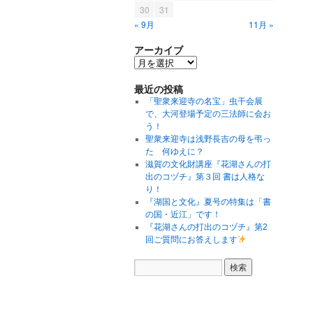
30
31
« 9月
11月 »
アーカイブ
最近の投稿
「聖衆来迎寺の名宝」虫干会展
で、大河登場予定の三法師に会お
う！
聖衆来迎寺は浅野長吉の母を弔っ
た 何ゆえに？
滋賀の文化財講座『花湖さんの打
出のコヅチ』第３回 書は人格な
り！
『湖国と文化』夏号の特集は「書
の国・近江」です！
『花湖さんの打出のコヅチ』第2
回ご質問にお答えします