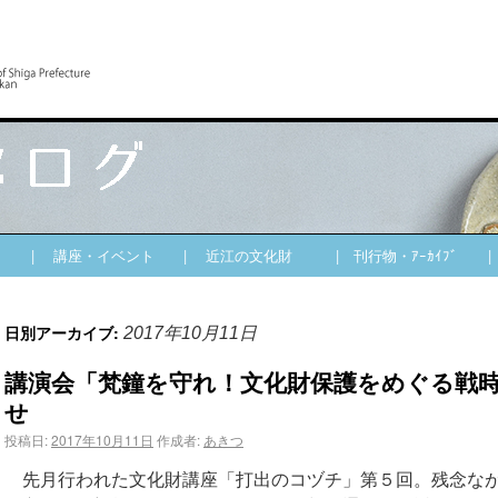
| 講座・イベント
| 近江の文化財
| 刊行物・ｱｰｶｲﾌﾞ
日別アーカイブ:
2017年10月11日
講演会「梵鐘を守れ！文化財保護をめぐる戦
せ
投稿日:
2017年10月11日
作成者:
あきつ
先月行われた文化財講座「打出のコヅチ」第５回。残念なが