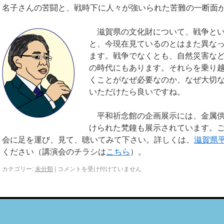
名子さんの苦闘と、戦時下に人々が強いられた苦難の一断面
滋賀県の文化財について、戦争と
と、今現在見ているのとはまた異な
ます。戦争でなくとも、自然災害な
の時代にもあります。それらを乗り
くことがなぜ必要なのか、なぜ大切
いただけたら良いですね。
平和祈念館の企画展示には、金属
けられた梵鐘も展示されています。
会に足を運び、見て、聴いてみて下さい。詳しくは、
滋賀県
ください（講演会のチラシは
こちら
）。
カテゴリー:
未分類
|
コメントを受け付けていません