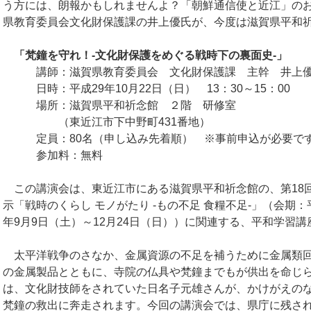
う方には、朗報かもしれませんよ？「朝鮮通信使と近江」の
県教育委員会文化財保護課の井上優氏が、今度は滋賀県平和
「梵鐘を守れ！-文化財保護をめぐる戦時下の裏面史-」
講師：滋賀県教育委員会 文化財保護課 主幹 井上
日時：平成29年10月22日（日） 13：30～15：00
場所：滋賀県平和祈念館 ２階 研修室
（東近江市下中野町431番地）
定員：80名（申し込み先着順） ※事前申込が必要で
参加料：無料
この講演会は、東近江市にある滋賀県平和祈念館の、第18
示「戦時のくらし モノがたり -もの不足 食糧不足-」（会期：
年9月9日（土）～12月24日（日））に関連する、平和学習
太平洋戦争のさなか、金属資源の不足を補うために金属類
の金属製品とともに、寺院の仏具や梵鐘までもが供出を命じ
は、文化財技師をされていた日名子元雄さんが、かけがえの
梵鐘の救出に奔走されます。今回の講演会では、県庁に残さ