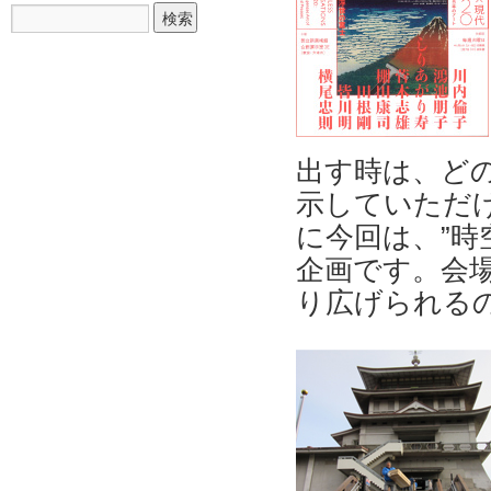
出す時は、ど
示していただけ
に今回は、”時
企画です。会
り広げられる