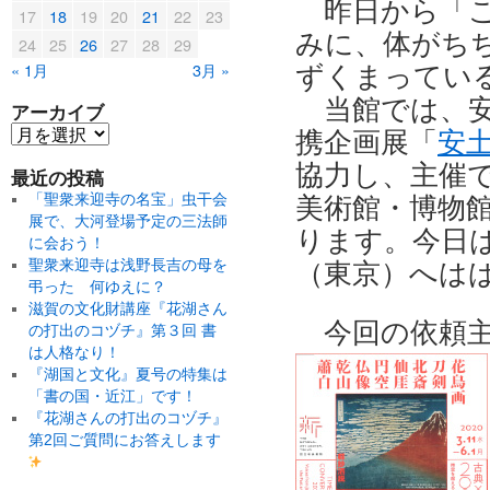
昨日から「
17
18
19
20
21
22
23
みに、体がちぢ
24
25
26
27
28
29
« 1月
3月 »
ずくまってい
当館では、
アーカイブ
携企画展「
安
協力し、主催
最近の投稿
「聖衆来迎寺の名宝」虫干会
美術館・博物
展で、大河登場予定の三法師
ります。
今日
に会おう！
聖衆来迎寺は浅野長吉の母を
（東京）へは
弔った 何ゆえに？
滋賀の文化財講座『花湖さん
今回の依頼
の打出のコヅチ』第３回 書
は人格なり！
『湖国と文化』夏号の特集は
「書の国・近江」です！
『花湖さんの打出のコヅチ』
第2回ご質問にお答えします