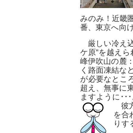
みのみ！近畿
番、東京へ向
厳しい冷え込
ケ原”を越え
峰伊吹山の麓
く路面凍結な
が必要なところ｡
超え、無事に
ますように･･･
彼
を合
りす