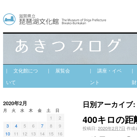
| 文化館につ
| 展覧会
| 講座・イベ
|
いて
ント
財
日別アーカイブ
2020年2月
月
火
水
木
金
土
日
400キロの
1
2
3
4
5
6
7
8
9
投稿日:
2020年2月7日
作成
10
11
12
13
14
15
16