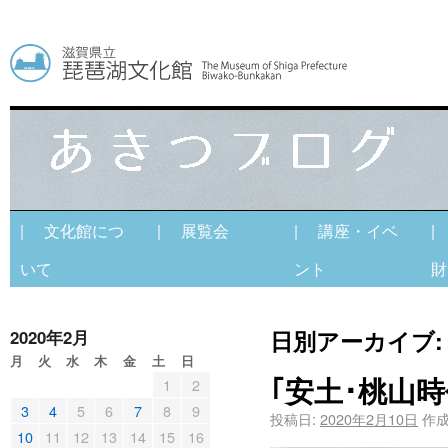
| 文化館につ
| 展覧会
| 講座・イベ
|
いて
ント
財
日別アーカイブ
2020年2月
月
火
水
木
金
土
日
｢安土･桃山
1
2
3
4
5
6
7
8
9
投稿日:
2020年2月10日
作成
10
11
12
13
14
15
16