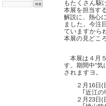
もたくさん駆
本展を担当す
解説に、熱心
ました。今注
ていますから
本展の見どころ
本展は４月
す。期間中”気
されますヨ。
２月16日(
｢近江
２月23日(