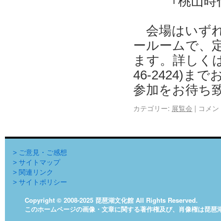
｢桃山時
会場はいずれ
ールームで、定
ます。詳しく
46-2424)
参加をお待ち
カテゴリー:
展覧会
|
コメン
> ご意見・ご感想
> サイトマップ
> 関連リンク
> サイトポリシー
Copyright © 2008-2025 琵琶湖文化館 All Rights Reserved.
このホームページの画像・文章に関する著作権及び、肖像権は琵琶