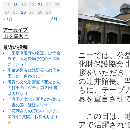
17
18
19
20
21
22
23
24
25
26
27
28
29
« 1月
3月 »
アーカイブ
最近の投稿
「聖衆来迎寺の名宝」虫干会
ニーでは、公
展で、大河登場予定の三法師
化財保護協会 
に会おう！
聖衆来迎寺は浅野長吉の母を
拶をいただき
弔った 何ゆえに？
の辻井館長、
滋賀の文化財講座『花湖さん
の打出のコヅチ』第３回 書
もに、テープ
は人格なり！
幕を宣言させ
『湖国と文化』夏号の特集は
「書の国・近江」です！
『花湖さんの打出のコヅチ』
この日は、
第2回ご質問にお答えします
アで活躍され