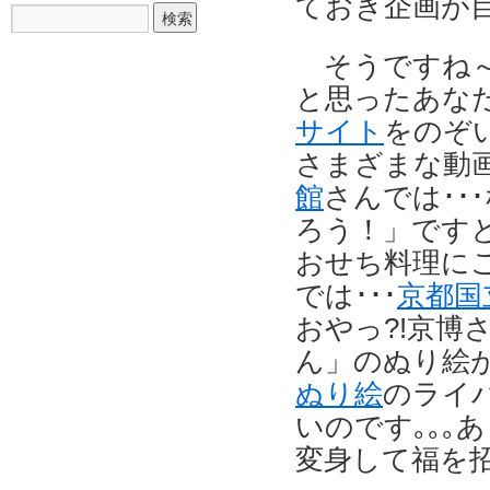
ておき企画が
そうですね
と思ったあな
サイト
をのぞ
さまざまな動
館
さんでは･･
ろう！」ですと
おせち料理に
では･･･
京都国
おやっ?!京
ん」のぬり絵が
ぬり絵
のライ
いのです｡｡｡
変身して福を招