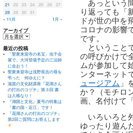
あっという
21
22
23
24
25
26
27
り返っても「新
28
29
30
31
« 11月
1月 »
ドが世の中を
コロナの影響で
アーカイブ
です。
ということ
最近の投稿
「聖衆来迎寺の名宝」虫干会
の呼びかけで
展で、大河登場予定の三法師
ムが参加して
に会おう！
聖衆来迎寺は浅野長吉の母を
ンターネット
弔った 何ゆえに？
ュージアム
」
滋賀の文化財講座『花湖さん
の打出のコヅチ』第３回 書
か？（モチロ
は人格なり！
画、名付けて
『湖国と文化』夏号の特集は
「書の国・近江」です！
『花湖さんの打出のコヅチ』
いろいろと
第2回ご質問にお答えします
ゆったり遊ん