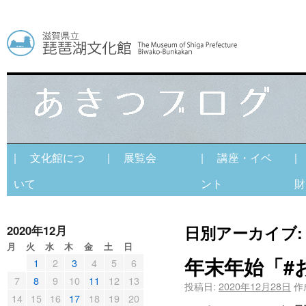
| 文化館につ
| 展覧会
| 講座・イベ
|
いて
ント
財
日別アーカイブ
2020年12月
月
火
水
木
金
土
日
年末年始「#
1
2
3
4
5
6
7
8
9
10
11
12
13
投稿日:
2020年12月28日
作
14
15
16
17
18
19
20