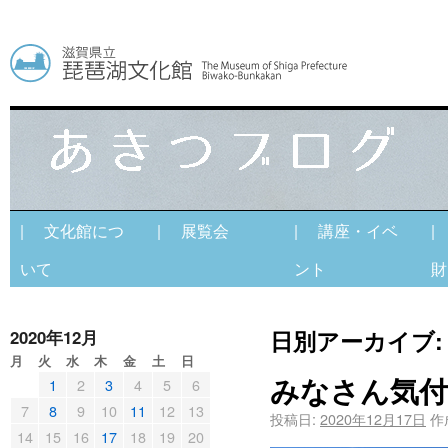
| 文化館につ
| 展覧会
| 講座・イベ
|
いて
ント
財
日別アーカイブ
2020年12月
月
火
水
木
金
土
日
みなさん気付
1
2
3
4
5
6
7
8
9
10
11
12
13
投稿日:
2020年12月17日
作
14
15
16
17
18
19
20