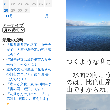
21
22
23
24
25
26
27
28
29
30
31
« 11月
1月 »
アーカイブ
最近の投稿
「聖衆来迎寺の名宝」虫干会
展で、大河登場予定の三法師
に会おう！
聖衆来迎寺は浅野長吉の母を
つくような寒さ
弔った 何ゆえに？
滋賀の文化財講座『花湖さん
水面の向こ
の打出のコヅチ』第３回 書
は人格なり！
のは、比良山
『湖国と文化』夏号の特集は
山ですからね
「書の国・近江」です！
『花湖さんの打出のコヅチ』
第2回ご質問にお答えします