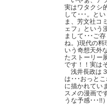
いやぁ、アツ
実はワタクシ
して･･･。と
ま、芳文社コ
ェフ』という
まして･･･ご
ね。)現代の
いう奇想天外
たストーリー展
です！！実はそ
浅井長政は３
は･･･おっと
に描かれてい
スメの漫画です
うな予感･･･!!