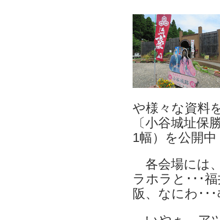
や様々な資料
〔小谷城址保勝
1幅）を公開
各会場には、
ラホラと･･･
阪、なにわ･･