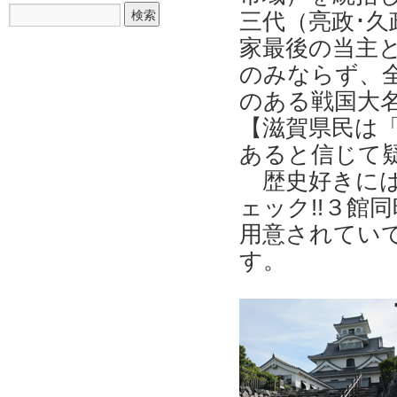
三代（亮政･久
家最後の当主
のみならず、
のある戦国大
【滋賀県民は
あると信じて疑
歴史好きにはた
ェック!!３館
用意されてい
す。