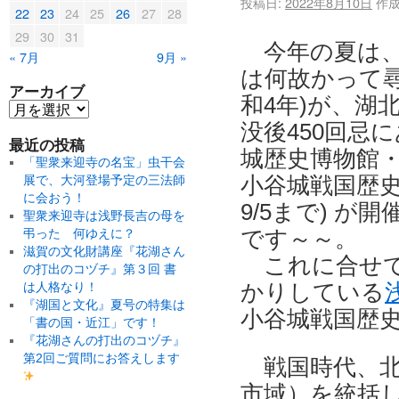
投稿日:
2022年8月10日
作成
22
23
24
25
26
27
28
29
30
31
今年の夏は、
« 7月
9月 »
は何故かって
アーカイブ
和4年)が、湖
没後450回忌
最近の投稿
城歴史博物館
「聖衆来迎寺の名宝」虫干会
小谷城戦国歴史
展で、大河登場予定の三法師
に会おう！
9/5まで) 
聖衆来迎寺は浅野長吉の母を
です～～。
弔った 何ゆえに？
滋賀の文化財講座『花湖さん
これに合せて
の打出のコヅチ』第３回 書
かりしている
は人格なり！
『湖国と文化』夏号の特集は
小谷城戦国歴史
「書の国・近江」です！
『花湖さんの打出のコヅチ』
第2回ご質問にお答えします
戦国時代、北
市域）を統括