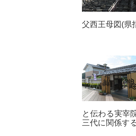
父西王母図(県
と伝わる実宰
三代に関係す