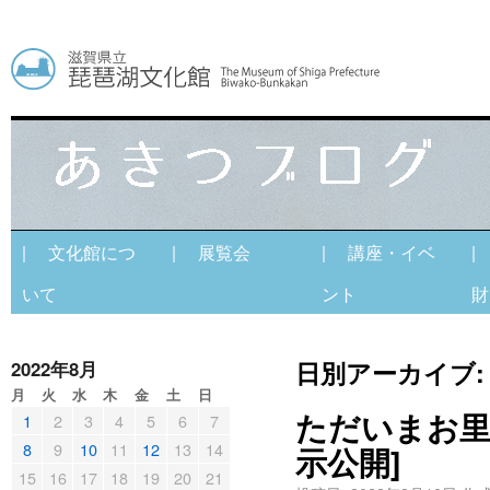
| 文化館につ
| 展覧会
| 講座・イベ
|
いて
ント
財
日別アーカイブ
2022年8月
月
火
水
木
金
土
日
ただいまお里
1
2
3
4
5
6
7
8
9
10
11
12
13
14
示公開]
15
16
17
18
19
20
21