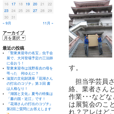
16
17
18
19
20
21
22
23
24
25
26
27
28
29
30
31
« 9月
11月 »
アーカイブ
最近の投稿
「聖衆来迎寺の名宝」虫干会
展で、大河登場予定の三法師
に会おう！
す。
聖衆来迎寺は浅野長吉の母を
弔った 何ゆえに？
滋賀の文化財講座『花湖さん
担当学芸員さ
の打出のコヅチ』第３回 書
絡、業者さん
は人格なり！
『湖国と文化』夏号の特集は
作業･･･など
「書の国・近江」です！
は展覧会のこと
『花湖さんの打出のコヅチ』
第2回ご質問にお答えします
れ？アレはどこ