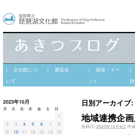
| 文化館につ
| 展覧会
| 講座・イベ
|
いて
ント
財
日別アーカイブ
2023年10月
月
火
水
木
金
土
日
地域連携企画
1
2
3
4
5
6
7
8
投稿日:
2023年10月4日
作成
9
10
11
12
13
14
15