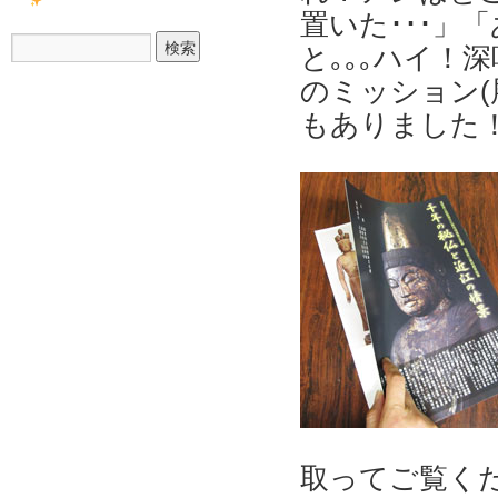
置いた･･･」
と｡｡｡ハイ！
のミッション(
もありました
取ってご覧く