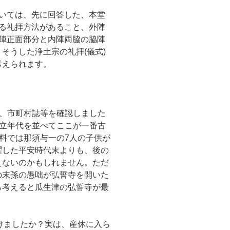
いては、先に回答した、本堂
る礼拝方法があること、外陣
陣正面部分と内陣両脇の脇陣
そうした浄土宗の礼拝(儀式)
考えられます。
、市町村誌等を確認しました
立年代を並べてここが一番古
料では那須与一の7人の子供が
躍した平安時代末よりも、後の
えないのかもしれません。ただ
の末孫の愚咄が弘誓寺を開いた
ら考えると瓜生津の弘誓寺が最
けましたか？実は、産休に入ら