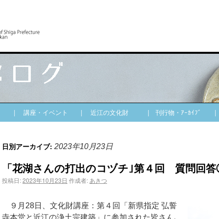
| 講座・イベント
| 近江の文化財
| 刊行物・ｱｰｶｲﾌﾞ
日別アーカイブ:
2023年10月23日
「花湖さんの打出のコヅチ｣第４回 質問回答
投稿日:
2023年10月23日
作成者:
あきつ
９月28日、文化財講座：第４回「新県指定 弘誓
寺本堂と近江の浄土宗建築」に参加された皆さん､