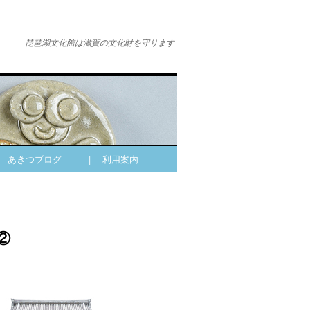
琵琶湖文化館は滋賀の文化財を守ります
| あきつブログ
| 利用案内
②