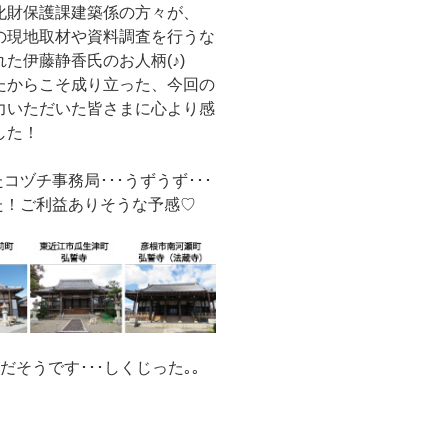
化財保護課建築係の方々が、
の現地取材や資料調査を行うな
た伊藤静香氏のお人柄(♪)
たからこそ成り立った、今回の
力いただいた皆さまに心より感
した！
チ事務局･･･うずうず･･･
た！ご利益ありそうな予感♡
だそうです･･･しくじった｡｡