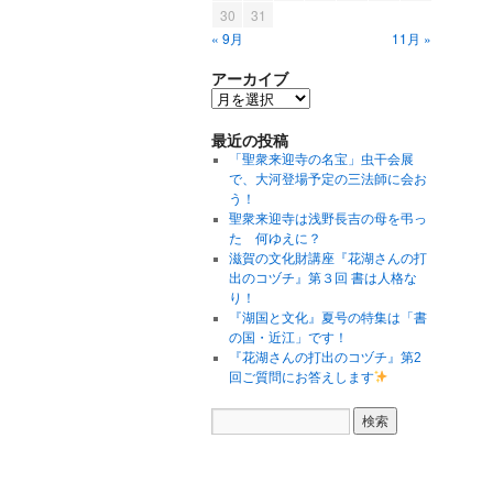
30
31
« 9月
11月 »
アーカイブ
最近の投稿
「聖衆来迎寺の名宝」虫干会展
で、大河登場予定の三法師に会お
う！
聖衆来迎寺は浅野長吉の母を弔っ
た 何ゆえに？
滋賀の文化財講座『花湖さんの打
出のコヅチ』第３回 書は人格な
り！
『湖国と文化』夏号の特集は「書
の国・近江」です！
『花湖さんの打出のコヅチ』第2
回ご質問にお答えします