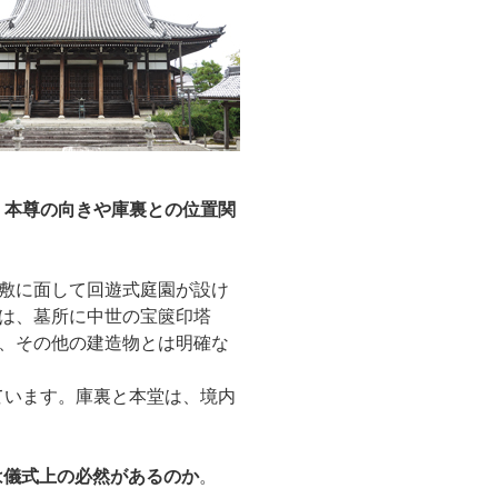
。本尊の向きや庫裏との位置関
敷に面して回遊式庭園が設け
は、墓所に中世の宝篋印塔
、その他の建造物とは明確な
ています。庫裏と本堂は、境内
は儀式上の必然があるのか
。