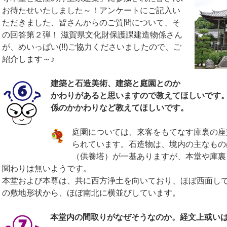
お待たせいたしました～！アンケートにご記入い
ただきました、皆さんからのご質問について、そ
の回答第２弾！ 滋賀県文化財保護課建造物係さん
が、めいっぱい(!!)ご協力くださいましたので、ご
紹介します～♪
建築と石造美術、建築と庭園とのか
かわりがあると思いますので教えてほしいです
係のかかわりなど教えてほしいです。
庭園については、来客をもてなす庫裏の座
られています。石造物は、境内の主なもの
（供養塔）が一基ありますが、本堂や庫裏
関わりは無いようです。
本堂および本尊は、共に西方浄土を向いており、ほぼ西面し
の敷地形状から、ほぼ南北に横並びしています。
本堂内の間取りがなぜそうなのか。経文上或い