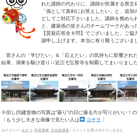
れた講師の代わりに、講師が所属する県文
「係として真剣にお答えしたい」と、追加
どしてご対応下さいました。講師を務められ
と、建築係の皆さんのチームワークがあっ
【質疑応答全８問】でございました。ご協
謝申し上げます。本当に有り難うございま
皆さんの「学びたい」＆「応えたい」の気持ちに影響されたコヅ
結果、湖東を駆け巡り↓↓近江七弘誓寺を制覇してまいりまし
※但し(!!)建造物の写真は“曇り”の日に撮る方が写りがいい！の
〔もう少し大きな画像で見たい人は
コチラ
〕
カテゴリー:
あきつ
,
学芸業務
,
文化財講座
|
コメントを受け付けていません