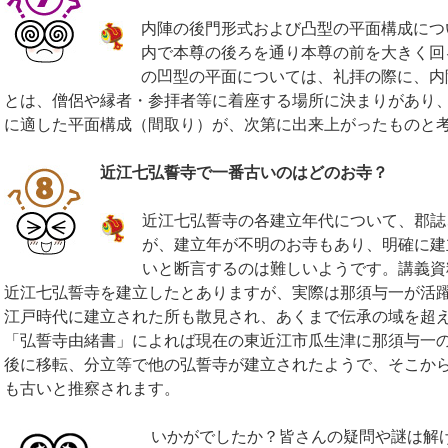
内陣の後門形式および凸型の平面構成につ
内で本尊の後ろを通り本尊の前を大きく回
の凹型の平面については、礼拝の際に、内
とは、僧侶や縁者・参拝者等に着座する場所に決まりがあり、
に適した平面構成（間取り）が、次第に出来上がったものと
近江七弘誓寺で一番古いのはどのお寺？
近江七弘誓寺の各建立年代について、郡誌
が、建立年が不明のお寺もあり、明確に建
いと断言するのは難しいようです。講義資
近江七弘誓寺を建立したとありますが、実際は那須与一が活
江戸時代に建立された所も散見され、あくまで伝承の域を超
「弘誓寺由緒書」によれば現在の東近江市瓜生津に那須与一
後に移転、分立等で他の弘誓寺が建立されたようで、そこか
も古いと推察されます。
いかがでしたか？皆さんの疑問や謎は解