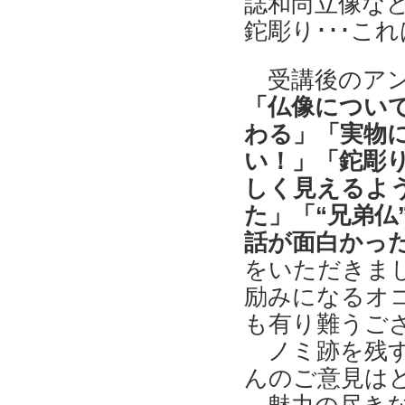
誌和尚立像な
鉈彫り･･･こ
受講後のアン
「仏像につい
わる」「実物
い！」「鉈彫
しく見えるよ
た」「“兄弟仏
話が面白かっ
をいただきま
励みになるオ
も有り難うござ
ノミ跡を残す
んのご意見は