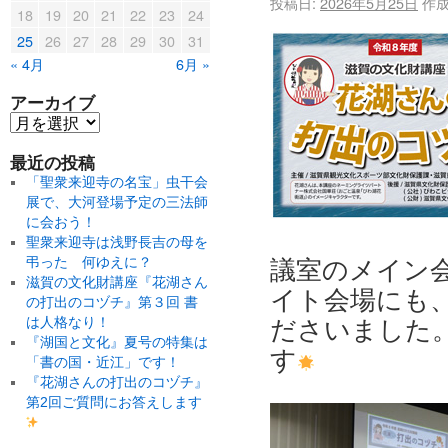
投稿日:
2026年5月25日
作成
18
19
20
21
22
23
24
25
26
27
28
29
30
31
« 4月
6月 »
アーカイブ
最近の投稿
「聖衆来迎寺の名宝」虫干会
展で、大河登場予定の三法師
に会おう！
聖衆来迎寺は浅野長吉の母を
弔った 何ゆえに？
議室のメイン
滋賀の文化財講座『花湖さん
イト会場にも
の打出のコヅチ』第３回 書
は人格なり！
ださいました
『湖国と文化』夏号の特集は
す
「書の国・近江」です！
『花湖さんの打出のコヅチ』
第2回ご質問にお答えします