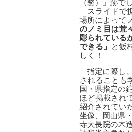
（鑿）」跡で
スライドで拡
場所によって
のノミ目は荒
彫られている
できる」
と飯
しく！
指定に際し、
されることも
国・県指定の
ほど掲載され
紹介されてい
坐像、岡山県
寺大長院の木