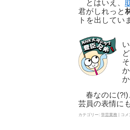
とはいえ、
君がしれっと
トを出してい
い
ど
そ
か
か
春なのに(?!
芸員の表情にも
カテゴリー:
学芸業務
|
コメ