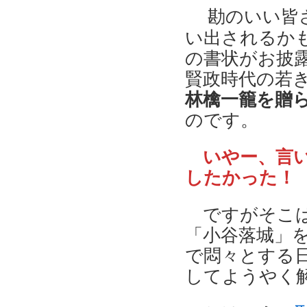
勘のいい皆
い出されるか
の書状がお披
賢政時代の若
林檎一籠を贈
のです。
いやー、言
したかった！
ですがそこは
「小谷落城」
で悶々とする日
してようやく