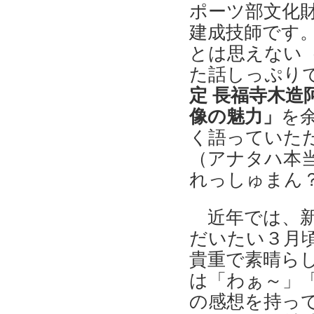
ポーツ部文化
建成技師です
とは思えない（
た話しっぷり
定 長福寺木造
像の魅力」
を
く語っていた
（アナタハ本
れっしゅまん？
近年では、新
だいたい３月
貴重で素晴ら
は「わぁ～」
の感想を持っ