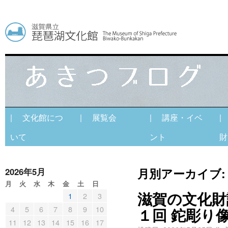
| 文化館につ
| 展覧会
| 講座・イベ
|
いて
ント
財
月別アーカイブ
2026年5月
月
火
水
木
金
土
日
滋賀の文化財
1
2
3
4
5
6
7
8
9
10
１回 鉈彫り
11
12
13
14
15
16
17