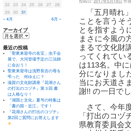
投稿日:
2017年5月19日
作成
22
23
24
25
26
27
28
「五月晴れ
29
30
31
« 4月
6月 »
ことを言うそ
とを指すよう
アーカイブ
まさに今風の
まるで文化財
最近の投稿
「聖衆来迎寺の名宝」虫干会
ってくれている
展で、大河登場予定の三法師
は113名。中
に会おう！
聖衆来迎寺は浅野長吉の母を
分になりました
弔った 何ゆえに？
当にお天道さ
滋賀の文化財講座『花湖さん
の打出のコヅチ』第３回 書
謝!! の一日で
は人格なり！
『湖国と文化』夏号の特集は
さて、今年
「書の国・近江」です！
『花湖さんの打出のコヅチ』
「打出のコヅ
第2回ご質問にお答えします
県教育委員会