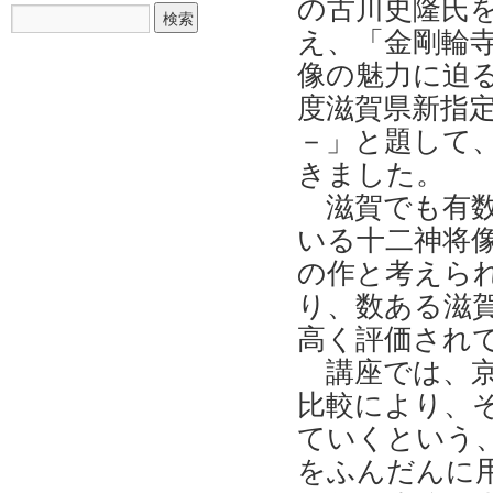
の古川史隆氏
え、「金剛輪
像の魅力に迫る
度滋賀県新指
－」と題して
きました。
滋賀でも有
いる十二神将
の作と考えら
り、数ある滋
高く評価され
講座では、
比較により、
ていくという
をふんだんに