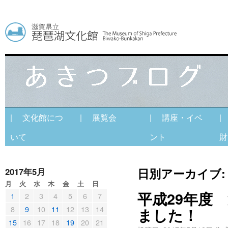
| 文化館につ
| 展覧会
| 講座・イベ
|
いて
ント
財
日別アーカイブ
2017年5月
月
火
水
木
金
土
日
平成29年度
1
2
3
4
5
6
7
8
9
10
11
12
13
14
ました！
15
16
17
18
19
20
21