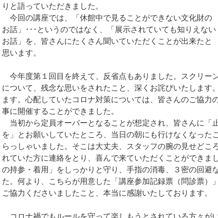
りと語っていただきました。
今回の講座では、「休館中で見ることができない文化財の
お話」･･･というのではなく、「展示されていても知りえない
お話」を、皆さんにたくさん聞いていただくことが出来たと
思います。
今年度第１回目を終えて、反省点もありました。スクリー
について、残念な思いをされたこと、深くお詫びいたします
ます。心配していたコロナ対策については、皆さんのご協力
事に開催することができました。
当初から定員オーバーとなることが想定され、皆さんに「
を」とお願いしていたところ、当日の朝にも行けなくなった
らっしゃいました。そこは大丈夫、スタッフの腕の見せどこ
れていた方に連絡をとり、喜んで来ていただくことができま
の持参・着用」をしっかりと守り、手指の消毒、３密の回避
た。何より、こちらが用意した「講座参加記録票（問診票）
ご協力くださいましたこと、本当に感謝いたしております。
コロナ禍でもルールを守って楽しもうとされている方々が