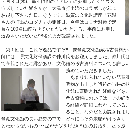
７月９日(木)、毎年恒例の「アレ」に参加したくてウズ
ウズしていた皆さんが、大津市打出浜のコラボしが21 に
お越し下さった日。そうです。滋賀の文化財講座「花湖
さんの打出のコヅチ」の開催日。今年はコロナ対策で定
員を100名に絞らせていただいたところ、事前にお申し
込みをいただいた98名の方が受講されました。
第１回は「これぞ逸品ですぞ!!－琵琶湖文化館蔵考古資料
師には、県文化財保護課の仲川氏をお迎えしました。仲川氏
て在籍されたご縁があり、文化館の考古資料についても詳し
務めていただきました。
あまり知られていない琵琶
遺物が出土した遺跡の当時の
化館に寄贈された経緯などを
考古資料においては、その経歴
る経緯が詳細にわかっている
ること」なのだと力説されま
琶湖文化館の長い歴史の中で、どうにもその来歴がはっきり
とわからないもの･･･謎がナゾを呼ぶ(?!)瓦のお話を、たっぷ