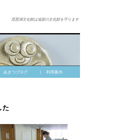
琵琶湖文化館は滋賀の文化財を守ります
| あきつブログ
| 利用案内
した