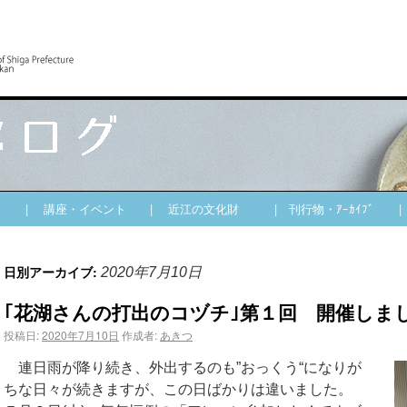
| 講座・イベント
| 近江の文化財
| 刊行物・ｱｰｶｲﾌﾞ
日別アーカイブ:
2020年7月10日
｢花湖さんの打出のコヅチ｣第１回 開催しま
投稿日:
2020年7月10日
作成者:
あきつ
連日雨が降り続き、外出するのも”おっくう“になりが
ちな日々が続きますが、この日ばかりは違いました。