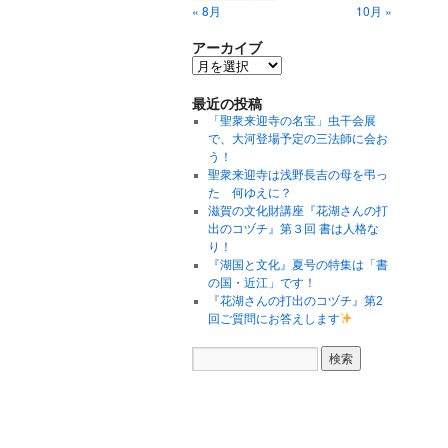
« 8月
10月 »
アーカイブ
最近の投稿
「聖衆来迎寺の名宝」虫干会展
で、大河登場予定の三法師に会お
う！
聖衆来迎寺は浅野長吉の母を弔っ
た 何ゆえに？
滋賀の文化財講座『花湖さんの打
出のコヅチ』第３回 書は人格な
り！
『湖国と文化』夏号の特集は「書
の国・近江」です！
『花湖さんの打出のコヅチ』第2
回ご質問にお答えします