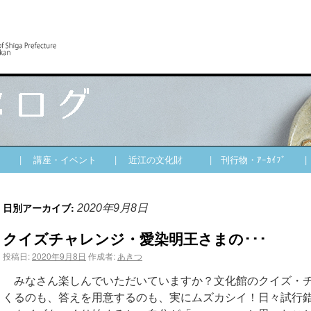
| 講座・イベント
| 近江の文化財
| 刊行物・ｱｰｶｲﾌﾞ
日別アーカイブ:
2020年9月8日
クイズチャレンジ・愛染明王さまの･･･
投稿日:
2020年9月8日
作成者:
あきつ
みなさん楽しんでいただいていますか？文化館のクイズ・
くるのも、答えを用意するのも、実にムズカシイ！日々試行