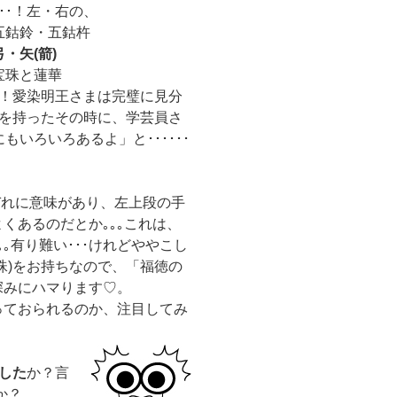
･･！左・右の、
五鈷鈴・五鈷杵
弓・矢(箭)
宝珠と蓮華
し！愛染明王さまは完璧に見分
信を持ったその時に、学芸員さ
もいろいろあるよ」と･･････
ぞれに意味があり、左上段の手
くあるのだとか｡｡｡これは、
｡有り難い･･･けれどややこし
珠)をお持ちなので、「福徳の
深みにハマります♡。
っておられるのか、注目してみ
した
か？言
か？