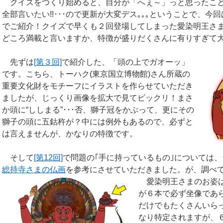
クイズをつくり始めると、自分が「へぇ～」っと思ったこ
全部言いたい!!･･･ので更新が大変デス｡｡｡ということで、
でご紹介！クイズで早くも２回登場してしまった愛染明王さ
どころ満載と言いますか、特徴が盛りだくさんに有りすぎて
先ずは
[第３回]
で紹介した、「頭の上でガオーッ」
です。こちら、トーハク(東京国立博物館)さん所蔵の
重要文化財をモチーフにイラストを作らせていただき
ましたが、じっくり画像を拡大で見てビックリ！まさ
か頭に“ししまる”･･･否、獅子冠をかぶって、更にその
獅子の頭に五鈷杵が？中には例外もあるので、必ずと
は言えませんが、かなりの特徴です。
そして
[第12回]
で問題の｢手に持っているもの｣については
総持寺さまの仏画
を参考にさせていただきました。が、調べて
愛染明王さまのお姿
が６本で必ず坐像であ
だけでもたくさんいら
なり特定されますが、