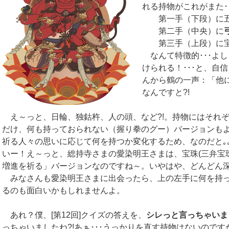
れる持物がこれがまた･
第一手（下段）に
第二手（中央）に
第三手（上段）に
なんて特徴的･･･よ
けられる！･･･と、自
んから鶴の一声：「他に
なんですと?!
え～っと、日輪、独鈷杵、人の頭、など?!。持物にはそれ
だけ、何も持っておられない（握り拳のグー）バージョンもよ
祈る人々の思いに応じて何を持つか変化するため、なのだと｡｡
いー！え～っと、総持寺さまの愛染明王さまは、宝珠(三弁宝
増進を祈る」バージョンなのですね～。いやはや、どんどん
みなさんも愛染明王さまに出会ったら、上の左手に何を持
るのも面白いかもしれませんよ。
あれ？僕、[第12回]クイズの答えを、
シレっと言っちゃいま
っちゃいましたね?!あぁ･･･うっかりを直す持物はないのです