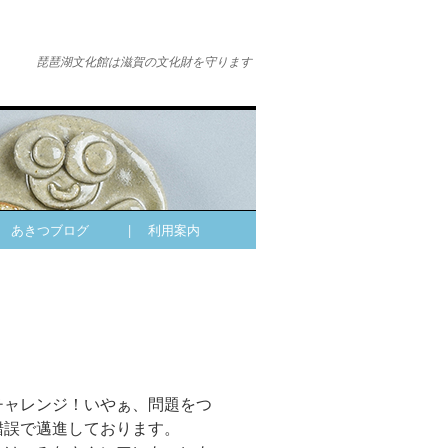
琵琶湖文化館は滋賀の文化財を守ります
| あきつブログ
| 利用案内
チャレンジ！いやぁ、問題をつ
錯誤で邁進しております。