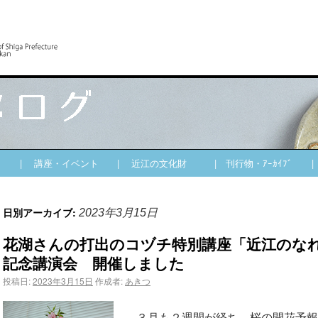
| 講座・イベント
| 近江の文化財
| 刊行物・ｱｰｶｲﾌﾞ
日別アーカイブ:
2023年3月15日
花湖さんの打出のコヅチ特別講座「近江のな
記念講演会 開催しました
投稿日:
2023年3月15日
作成者:
あきつ
３月も２週間が経ち、桜の開花予報