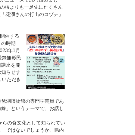
の桜よりも一足先にたくさん
座「花湖さんの打出のコヅチ」
開催する
この時期
23年1月
登録無形民
別講座を開
お知らせす
しいただき
琶湖博物館の専門学芸員であ
前線」というテーマで、お話し
らの食文化として知られてい
し」ではないでしょうか。県内