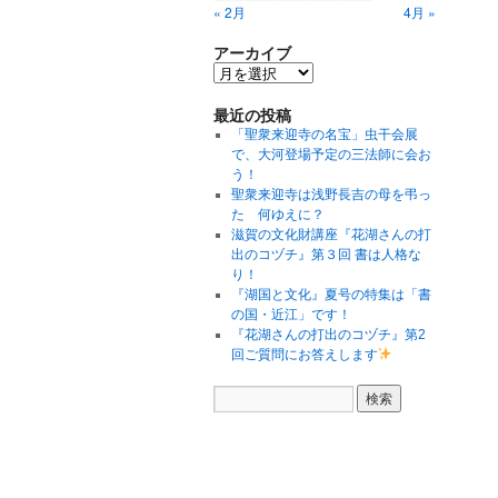
« 2月
4月 »
アーカイブ
最近の投稿
「聖衆来迎寺の名宝」虫干会展
で、大河登場予定の三法師に会お
う！
聖衆来迎寺は浅野長吉の母を弔っ
た 何ゆえに？
滋賀の文化財講座『花湖さんの打
出のコヅチ』第３回 書は人格な
り！
『湖国と文化』夏号の特集は「書
の国・近江」です！
『花湖さんの打出のコヅチ』第2
回ご質問にお答えします