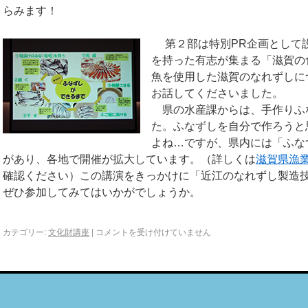
らみます！
第２部は特別PR企画として
を持った有志が集まる「滋賀の
魚を使用した滋賀のなれずしに
お話してくださいました。
県の水産課からは、手作りふ
た。ふなずしを自分で作ろうと
よね…ですが、県内には「ふな
があり、各地で開催が拡大しています。（詳しくは
滋賀県漁
確認ください）この講演をきっかけに「近江のなれずし製造
ぜひ参加してみてはいかがでしょうか。
カテゴリー:
文化財講座
|
コメントを受け付けていません