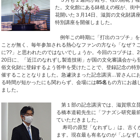
た。文化館にある鉢植えの桜が、街中
花開いた３月14日、滋賀の文化財講
特別講座を開催しました。
例年この時期に「打出のコヅチ」を
ことが無く、毎年参加される熱心なファンの方なら「なぜ？
に??」と思われたのではないでしょうか。今回のコヅチは、20
20日に、「近江のなれずし製造技術」が国の文化審議会から
俗文化財に登録するよう答申を受けたことで、登録記念の特
催することとなりました。急遽決まった記念講演…皆さんに
る時間が短かったにも関わらず、会場には
85名
もの方にお越
ました。
第１部の記念講演では、滋賀県立琵
る橋本道範先生に「フナズシ研究最
ていただきました。
寿司の原型「なれずし」は、古くか
ます。現在最も有名なのが「ふなず