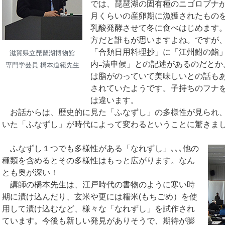
では、琵琶湖の固有種のニゴロブナが
月くらいの産卵期に漁獲されたもの
乳酸発酵させて冬に食べはじめます
方だと誰もが思いますよね。ですが、
「合類日用料理抄」に「江州鮒の鮨
滋賀県立琵琶湖博物館
内ﾆ漬申候」との記述があるのだとか
専門学芸員 橋本道範先生
は脂がのっていて美味しいとの話も
されていたようです。子持ちのフナ
は違います。
お話からは、歴史的に見た「ふなずし」の多様性が見られ、
いた「ふなずし」が時代によって変わるということに驚きま
ふなずし１つでも多様性がある「なれずし」､､､他の
種類を含めるとその多様性はもっと広がります。なん
とも奥が深い！
講師の橋本先生は、江戸時代の書物のように寒い時
期に漬け込んだり、玄米や更には糯米(もちごめ）を使
用して漬け込むなど、様々な「なれずし」を試作され
ています。今後も新しい発見がありそうで、期待が膨