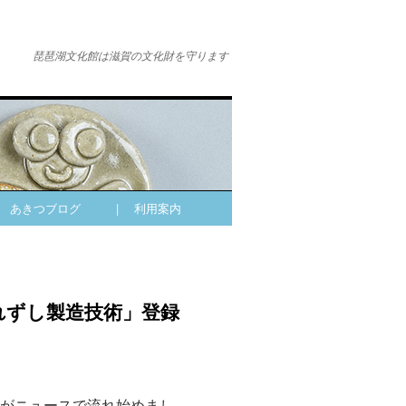
琵琶湖文化館は滋賀の文化財を守ります
| あきつブログ
| 利用案内
れずし製造技術」登録
がニュースで流れ始めまし