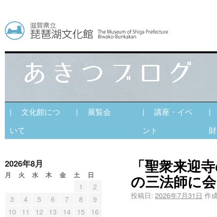
| 文化館につ
| 展覧会
| 講座・イベ
|
いて
ント
財
「聖衆来迎寺
2026年8月
月
火
水
木
金
土
日
の三法師に会
1
2
投稿日:
2026年7月31日
作成
3
4
5
6
7
8
9
10
11
12
13
14
15
16