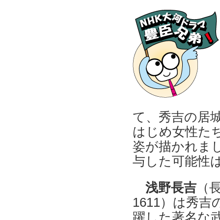
て、秀吉の居
はじめ女性た
姿が描かれま
与した可能性
浅野長吉
（長
1611）は秀
躍した著名な