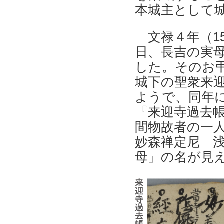
本城主として
文禄４年（159
日、長吉の実
した。そのお
城下の聖衆来
ようで、同年
『来迎寺過去
間物故者の一
妙森禅定尼 
母」の名が見