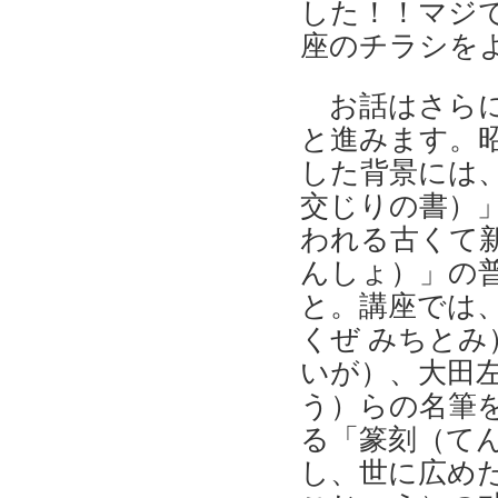
した！！マジ
座のチラシを
お話はさらに
と進みます。
した背景には
交じりの書）
われる古くて
んしょ）」の
と。講座では
くぜ みちとみ
いが）、大田左
う）らの名筆
る「篆刻（て
し、世に広め