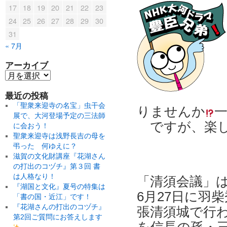
17
18
19
20
21
22
23
24
25
26
27
28
29
30
31
« 7月
アーカイブ
最近の投稿
「聖衆来迎寺の名宝」虫干会
りませんか
展で、大河登場予定の三法師
ですが、楽し
に会おう！
聖衆来迎寺は浅野長吉の母を
弔った 何ゆえに？
滋賀の文化財講座『花湖さん
の打出のコヅチ』第３回 書
は人格なり！
「清須会議」は天
『湖国と文化』夏号の特集は
6月27日に羽
「書の国・近江」です！
『花湖さんの打出のコヅチ』
張清須城で行
第2回ご質問にお答えします