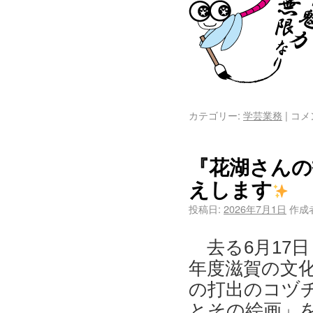
カテゴリー:
学芸業務
|
コメ
『花湖さんの
えします
投稿日:
2026年7月1日
作成
去る6月17日
年度滋賀の文
の打出のコヅ
とその絵画」