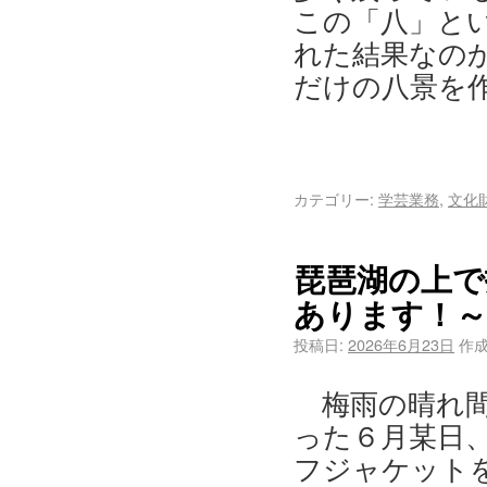
この「八」と
れた結果なの
だけの八景を
カテゴリー:
学芸業務
,
文化
琵琶湖の上で
あります！～
投稿日:
2026年6月23日
作成
梅雨の晴れ
った６月某日
フジャケット