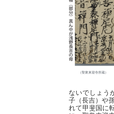
（聖衆来迎寺所蔵）
ないでしょう
子（長吉）や
れて甲斐国に