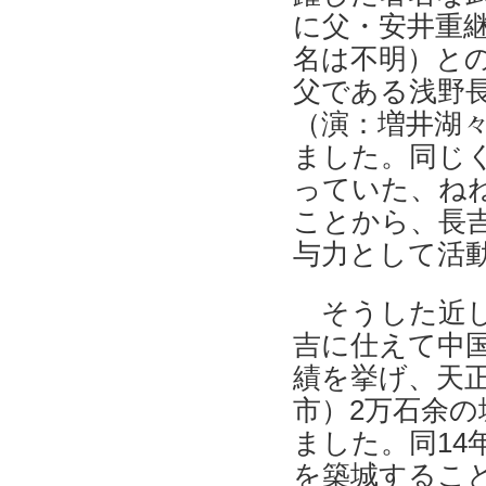
に父・安井重
名は不明）と
父である浅野
（演：増井湖
ました。同じ
っていた、ね
ことから、長
与力として活
そうした近し
吉に仕えて中
績を挙げ、天正
市）2万石余の
ました。同14
を築城するこ