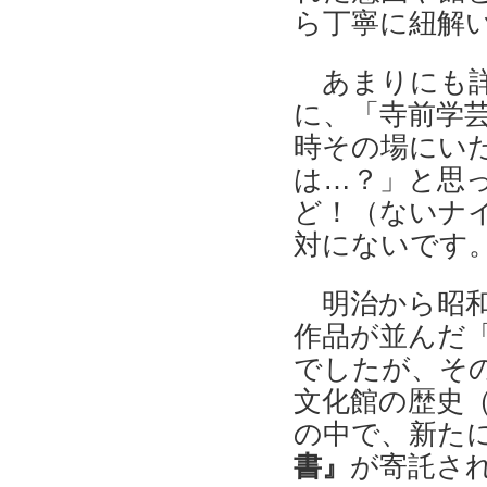
ら丁寧に紐解
あまりにも詳
に、「寺前学
時その場にい
は…？」と思
ど！（ないナ
対にないです
明治から昭和
作品が並んだ
でしたが、そ
文化館の歴史（
の中で、新た
書』
が寄託さ