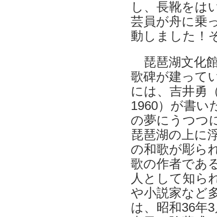
し、長靴をは
芸員が舟に乗
動しました！そ
琵琶湖文化館
歌碑が建ってい
には、吉井勇（1
1960）が書
の夢にうつつ
琵琶湖の上に
の和歌が彫ら
歌の作者であ
人として知ら
や小説家など
は、昭和36年