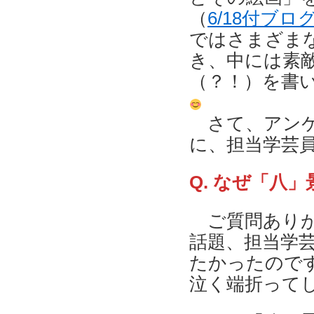
（
6/18付ブロ
ではさまざま
き、中には素
（？！）を書
さて、アンケ
に、担当学芸
Q. なぜ「八
ご質問ありが
話題、担当学
たかったので
泣く端折って