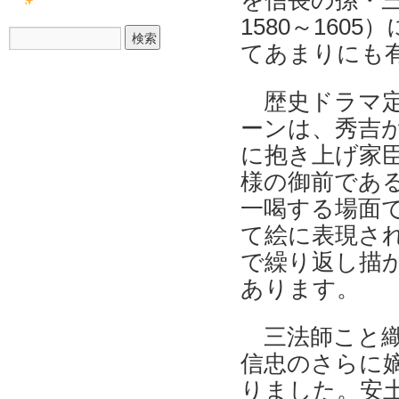
を信長の孫・
1580～160
てあまりにも
歴史ドラマ定
ーンは、秀吉
に抱き上げ家
様の御前であ
一喝する場面
て絵に表現さ
で繰り返し描
あります。
三法師こと織田
信忠のさらに
りました。安