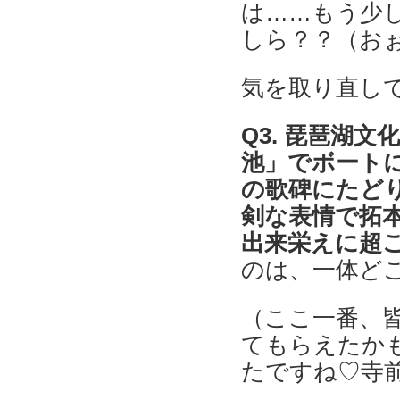
は……もう少
しら？？（お
気を取り直し
Q3. 琵琶湖文
池」でボート
の歌碑にたど
剣な表情で拓
出来栄えに超
のは、一体ど
（ここ一番、
てもらえたか
たですね♡寺