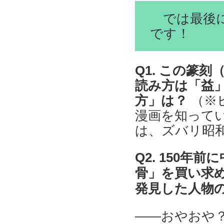
では最後に
です！
Q1. この篆
読み方は「益
方」は？
（※
漫画を知って
は、ズバリ昭
Q2. 150年
骨」を買い求
発見した人物
――おやおや