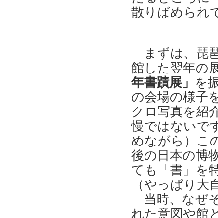
散りばめられ
まずは、琵琶
館した翌年の
年書蹟展」
を
の会場の様子
クロ写真を紹
慢ではないで
めながら）こ
後の日本の博
ても「書」を
（やっぱり大
当時、なぜそ
れた意図や館