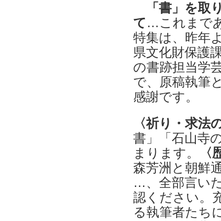
「書」を取
て
…これまで
特集は、昨年
県文化財保護
の書跡担当学
で、原稿執筆
感謝です。
〈祈り・求法
書」「石山寺
まります。
〈
森芳洲と朝鮮
…、全部言い
認ください。
る執筆者たち