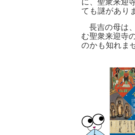
に、聖衆来迎
ても謎があり
長吉の母は、
む聖衆来迎寺
のかも知れま