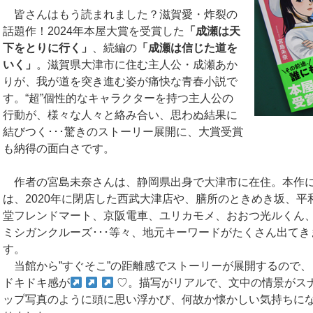
皆さんはもう読まれました？滋賀愛・炸裂の
話題作！2024年本屋大賞を受賞した
「成瀬は天
下をとりに行く」
、続編の
「成瀬は信じた道を
いく」
。滋賀県大津市に住む主人公・成瀬あか
りが、我が道を突き進む姿が痛快な青春小説で
す。“超”個性的なキャラクターを持つ主人公の
行動が、様々な人々と絡み合い、思わぬ結果に
結びつく･･･驚きのストーリー展開に、大賞受賞
も納得の面白さです。
作者の宮島未奈さんは、静岡県出身で大津市に在住。本作
は、2020年に閉店した西武大津店や、膳所のときめき坂、平
堂フレンドマート、京阪電車、ユリカモメ、おおつ光ルくん
ミシガンクルーズ･･･等々、地元キーワードがたくさん出てき
す。
当館から”すぐそこ”の距離感でストーリーが展開するので、
ドキドキ感が
♡。描写がリアルで、文中の情景がス
ップ写真のように頭に思い浮かび、何故か懐かしい気持ちに