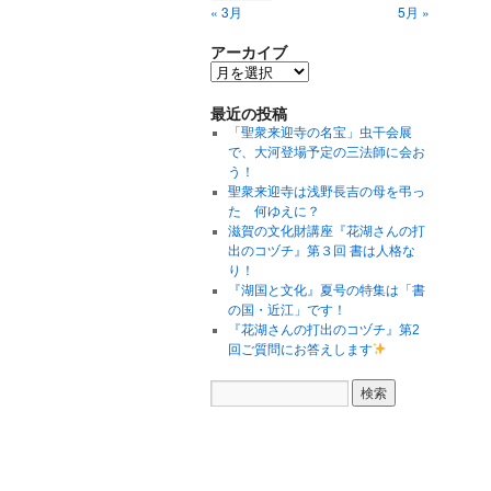
« 3月
5月 »
アーカイブ
最近の投稿
「聖衆来迎寺の名宝」虫干会展
で、大河登場予定の三法師に会お
う！
聖衆来迎寺は浅野長吉の母を弔っ
た 何ゆえに？
滋賀の文化財講座『花湖さんの打
出のコヅチ』第３回 書は人格な
り！
『湖国と文化』夏号の特集は「書
の国・近江」です！
『花湖さんの打出のコヅチ』第2
回ご質問にお答えします