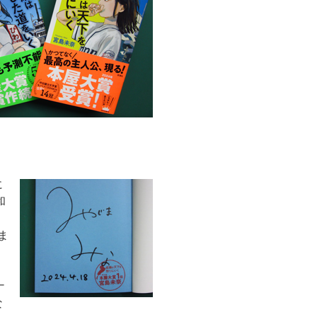
に
和
、
ま
ナ
な