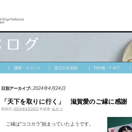
| 講座・イベント
| 近江の文化財
| 刊行物・ｱｰｶｲﾌﾞ
日別アーカイブ:
2024年4月24日
「天下を取りに行く」 滋賀愛のご縁に感謝
投稿日:
2024年4月24日
作成者:
あきつ
ご縁は“ココカラ”始まっていたようです。