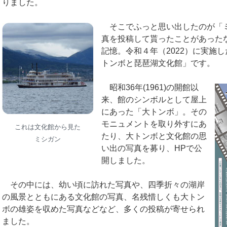
りました。
そこでふっと思い出したのが「
真を投稿して貰ったことがあったな
記憶。令和４年（2022）に実施
トンボと琵琶湖文化館」です。
昭和36年(1961)の開館以
来、館のシンボルとして屋上
にあった「大トンボ」。その
モニュメントを取り外すにあ
これは文化館から見た
たり、大トンボと文化館の思
ミシガン
い出の写真を募り、HPで公
開しました。
その中には、幼い頃に訪れた写真や、四季折々の湖岸
の風景とともにある文化館の写真、名残惜しくも大トン
ボの雄姿を収めた写真などなど、多くの投稿が寄せられ
ました。