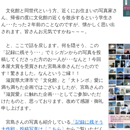
文化館と同世代という方、近くにお住まいの写真家さ
ん、帰省の度に文化館の近くを散歩するという学生さ
ん･･･たった２年前のことなのですが、懐かしく思い出
されます。皆さんお元気ですかね～～～。
と、ここで話を戻します。何を隠そう、この
「記録に残そう･･･」でミシガンからの写真を投
稿してくださった方のお一人が･･･なんと！今回
本屋大賞を受賞された宮島未奈さんだったので
す！驚きました。なんというご縁！！
滋賀県大津市で「文化館」と「大トンボ」愛に
満ち満ちた企画ではございましたが、宮島さんの
『滋賀愛』に触れた企画･･･としてご参加いただ
けたものと、思っております。改めて感謝・御礼
申し上げます。
宮島さんの写真も紹介している
「記録に残そう
大作戦」投稿写真は〔こちら〕
からご覧いただく